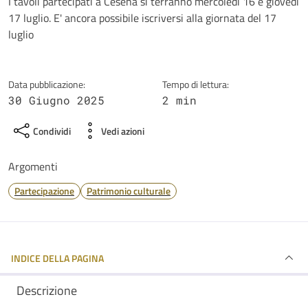
Dettagli della notizia
I tavoli partecipati a Cesena si terranno mercoledì 16 e giovedì
17 luglio. E' ancora possibile iscriversi alla giornata del 17
luglio
Data pubblicazione:
Tempo di lettura:
30 Giugno 2025
2 min
Condividi
Vedi azioni
Argomenti
Partecipazione
Patrimonio culturale
INDICE DELLA PAGINA
Descrizione