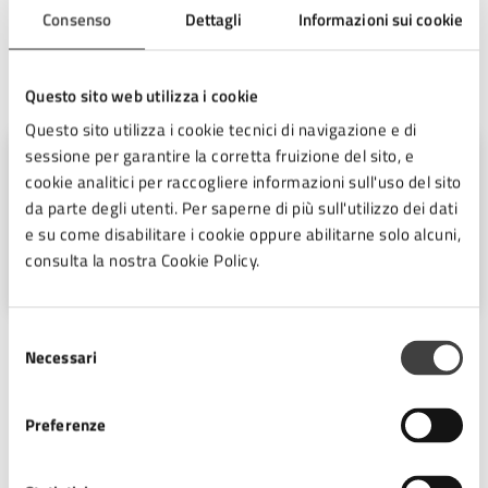
capitale cultura
Consenso
Dettagli
Informazioni sui cookie
A cura di
Questo sito web utilizza i cookie
Questo sito utilizza i cookie tecnici di navigazione e di
sessione per garantire la corretta fruizione del sito, e
Settore Biblioteca Malatestiana e
cookie analitici per raccogliere informazioni sull'uso del sito
Cultura
da parte degli utenti. Per saperne di più sull'utilizzo dei dati
e su come disabilitare i cookie oppure abilitarne solo alcuni,
Piazza del Popolo 10, Cesena (FC),
consulta la nostra Cookie Policy.
47521
Selezione
Necessari
del
consenso
Preferenze
Ultimo aggiornamento:
14/07/2025, 07:51