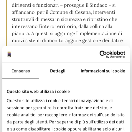
dirigenti e funzionari – prosegue il Sindaco – si
affiancano, per il Comune di Cesena, interventi
strutturali di messa in sicurezza e ripristino che
interessano l’intero territorio, dalla collina alla
pianura. A questi si aggiunge l’implementazione di
nuovi sistemi di monitoraggio e gestione dei dati e
delle segnalazioni: sensoristica idro-pluviometrica,
dashboard di controllo, piattaforme informatiche
per la gestione delle emergenze, nonché
strumenti di allertamento alla popolazione, come
Consenso
Dettagli
Informazioni sui cookie
sistemi acustici e ottici e pannelli a messaggio
variabile. Completa il quadro il potenziamento del
piano di comunicazione e l’avvio di progetti di
Questo sito web utilizza i cookie
informazione e divulgazione sui rischi e sui temi
Questo sito utilizza i cookie tecnici di navigazione e di
della protezione civile, rivolti alla cittadinanza e
sessione per garantire la corretta fruizione del sito, e
avviati a partire dal mondo della scuola”.
cookie analitici per raccogliere informazioni sull'uso del sito
da parte degli utenti. Per saperne di più sull'utilizzo dei dati
e su come disabilitare i cookie oppure abilitarne solo alcuni,