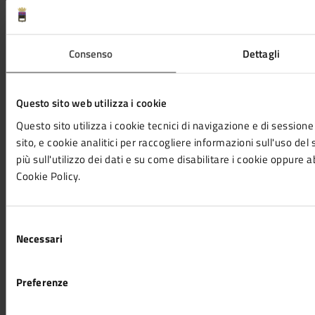
AMMINISTRAZIONE
Aree amministrative
Organi di governo
Consenso
Dettagli
Uffici
Enti e fondazioni
Documenti e Dati
Questo sito web utilizza i cookie
Politici
Questo sito utilizza i cookie tecnici di navigazione e di sessione
Personale amministrativo
sito, e cookie analitici per raccogliere informazioni sull'uso del 
più sull'utilizzo dei dati e su come disabilitare i cookie oppure a
Cookie Policy.
CATEGORIE DI SERVIZIO
Agricoltura e pesca
Ambiente
Selezione
Anagrafe e stato civile
Necessari
del
Autorizzazioni
consenso
Catasto e urbanistica
Preferenze
Cultura e tempo libero
Educazione e formazione