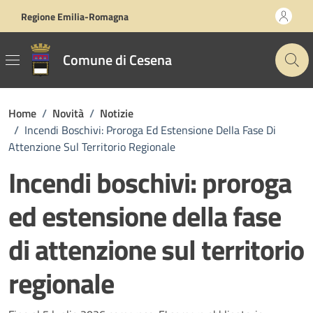
Vai ai contenuti
Vai al footer
Regione Emilia-Romagna
Comune di Cesena
Home
/
Novità
/
Notizie
/
Incendi Boschivi: Proroga Ed Estensione Della Fase Di
Attenzione Sul Territorio Regionale
Incendi boschivi: proroga
ed estensione della fase
di attenzione sul territorio
regionale