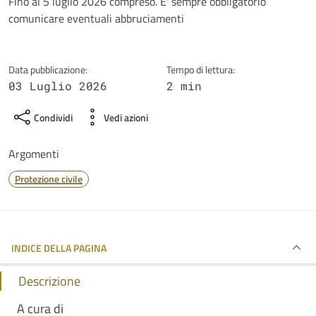
Dettagli della notizia
Fino al 5 luglio 2026 compreso. E' sempre obbligatorio
comunicare eventuali abbruciamenti
Data pubblicazione:
Tempo di lettura:
03 Luglio 2026
2 min
Condividi
Vedi azioni
Argomenti
Protezione civile
INDICE DELLA PAGINA
Descrizione
A cura di