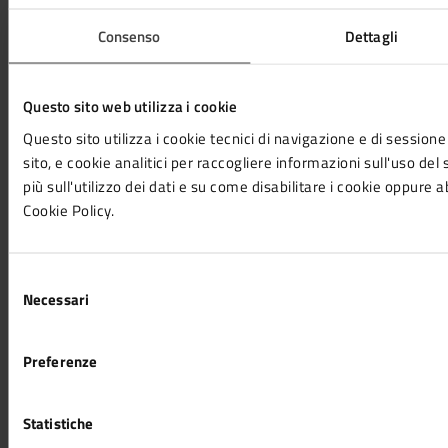
Organi di governo
Consenso
Dettagli
Uffici
Enti e fondazioni
Documenti e Dati
Questo sito web utilizza i cookie
Politici
Questo sito utilizza i cookie tecnici di navigazione e di sessione
Personale amministrativo
sito, e cookie analitici per raccogliere informazioni sull'uso del 
più sull'utilizzo dei dati e su come disabilitare i cookie oppure a
Cookie Policy.
CATEGORIE DI SERVIZIO
Agricoltura e pesca
Ambiente
Selezione
Anagrafe e stato civile
Necessari
del
Autorizzazioni
consenso
Catasto e urbanistica
Cultura e tempo libero
Preferenze
Educazione e formazione
Giustizia e sicurezza pubblica
Statistiche
Imprese e commercio