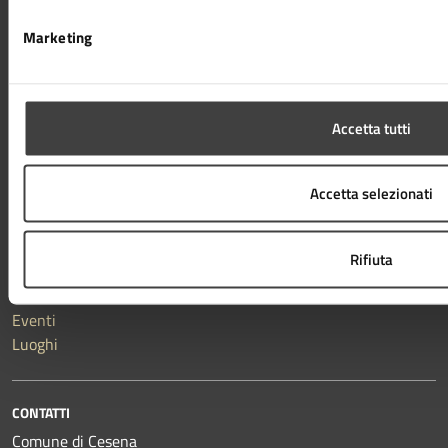
Mobilità e trasporti
Salute, benessere e assistenza
Marketing
Tributi, finanze e contravvenzioni
Vita lavorativa
Accetta tutti
NOVITÀ
Notizie
Accetta selezionati
Comunicati
Avvisi
Rifiuta
VIVERE IL COMUNE
Eventi
Luoghi
CONTATTI
Comune di Cesena