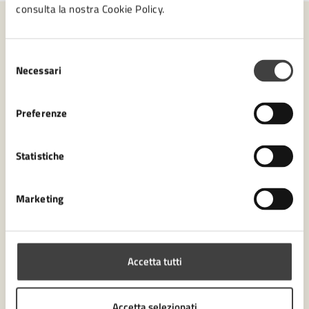
consulta la nostra Cookie Policy.
Contenuti correlati
Selezione
Necessari
del
consenso
Amministrazione
Preferenze
Ufficio Gestione Operativa Protezione Civile
Statistiche
Settore Staff Segretario: strategie per lo sviluppo
Servizio Pianificazione Strategica, Progetti
integrati comunali, nazionali ed europei
Marketing
Accetta tutti
Accetta selezionati