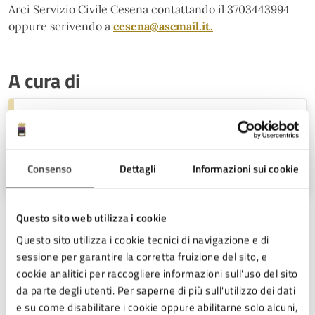
Arci Servizio Civile Cesena contattando il 3703443994
oppure scrivendo a
cesena@ascmail.it.
A cura di
Ufficio Stampa
Piazza del Popolo 10, Cesena (FC),
Consenso
Dettagli
Informazioni sui cookie
47521
Questo sito web utilizza i cookie
Questo sito utilizza i cookie tecnici di navigazione e di
sessione per garantire la corretta fruizione del sito, e
cookie analitici per raccogliere informazioni sull'uso del sito
da parte degli utenti. Per saperne di più sull'utilizzo dei dati
Ultimo aggiornamento:
21/05/2026, 11:56
e su come disabilitare i cookie oppure abilitarne solo alcuni,