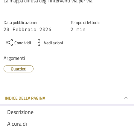
Dettagli della notizia
La mappa diffusa degli interventi via per via
Data pubblicazione:
Tempo di lettura:
23 Febbraio 2026
2 min
Condividi
Vedi azioni
Argomenti
Quartieri
INDICE DELLA PAGINA
Descrizione
A cura di