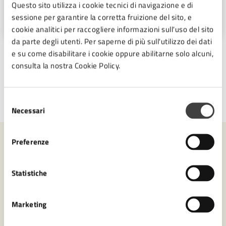
Questo sito utilizza i cookie tecnici di navigazione e di
Piazza del Popolo 10, Cesena (FC),
sessione per garantire la corretta fruizione del sito, e
47521
cookie analitici per raccogliere informazioni sull'uso del sito
da parte degli utenti. Per saperne di più sull'utilizzo dei dati
e su come disabilitare i cookie oppure abilitarne solo alcuni,
consulta la nostra Cookie Policy.
Selezione
Ultimo aggiornamento:
23/02/2026, 11:11
Necessari
del
consenso
Preferenze
Contenuti correlati
Statistiche
Amministrazione
Marketing
Ufficio Partecipazione