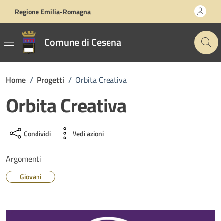
Vai ai contenuti
Vai al footer
Regione Emilia-Romagna
Comune di Cesena
Home
/
Progetti
/
Orbita Creativa
Orbita Creativa
Condividi
Vedi azioni
Argomenti
Giovani