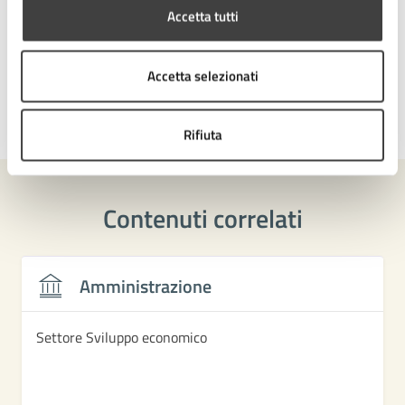
Accetta tutti
Tutta l'area comunale
Accetta selezionati
Ultimo aggiornamento:
20/11/2024, 12:45
Rifiuta
Contenuti correlati
Amministrazione
Settore Sviluppo economico