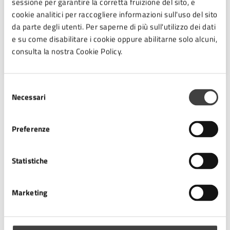
sessione per garantire la corretta fruizione del sito, e
Settore Servizi al Cittadino e
cookie analitici per raccogliere informazioni sull'uso del sito
innovazione tecnologica
da parte degli utenti. Per saperne di più sull'utilizzo dei dati
e su come disabilitare i cookie oppure abilitarne solo alcuni,
Piazza del Popolo 10, Cesena (FC),
consulta la nostra Cookie Policy.
47521
Selezione
Necessari
del
Argomenti:
consenso
Lavoro
Preferenze
Statistiche
Procedure collegate all'esito
Il servizio è erogato dallo Sportello Facile
Marketing
Copertura geografica