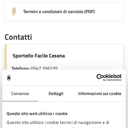
Termini e condizioni di servizio (PDF)
Contatti
Sportello Facile Cesena
Telefono:
0547 356235
E-mail:
facile@comune.cesena.fc.it
E-mail:
protocollo@pec.comune.cesena.fc.it
Consenso
Dettagli
Informazioni sui cookie
Unità organizzativa responsabile
Questo sito web utilizza i cookie
Questo sito utilizza i cookie tecnici di navigazione e di