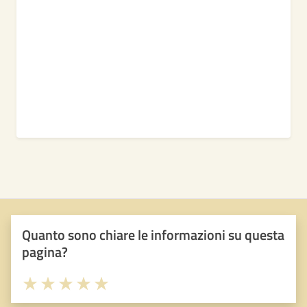
Quanto sono chiare le informazioni su questa
pagina?
Valuta 1 stelle su 5
Valuta 2 stelle su 5
Valuta 3 stelle su 5
Valuta 4 stelle su 5
Valuta 5 stelle su 5