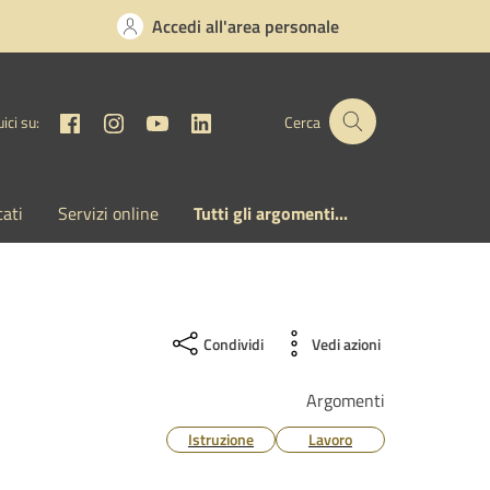
Accedi all'area personale
Facebook
Instagram
YouTube
Linkedin
ici su:
Cerca
cati
Servizi online
Tutti gli argomenti...
Condividi
Vedi azioni
Argomenti
Istruzione
Lavoro