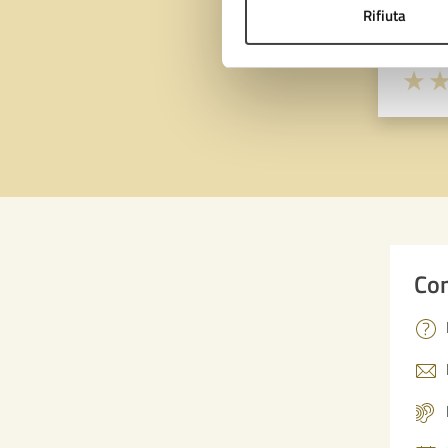
Quan
Rifiuta
pagi
Valuta 
Val
Con