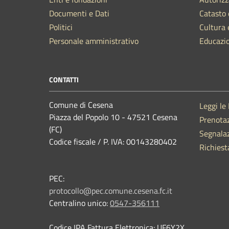
Documenti e Dati
Catasto 
Politici
Cultura 
Personale amministrativo
Educazi
CONTATTI
Comune di Cesena
Leggi le
Piazza del Popolo 10 - 47521 Cesena
Prenota
(FC)
Segnalaz
Codice fiscale / P. IVA: 00143280402
Richiest
PEC:
protocollo@pec.comune.cesena.fc.it
Centralino unico:
0547-356111
Codice IPA Fattura Elettronica: UF6Y2X