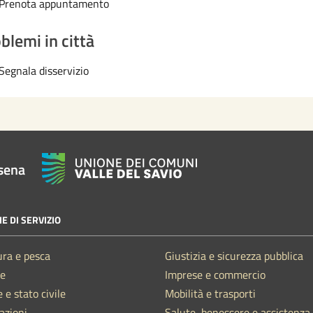
Prenota appuntamento
blemi in città
Segnala disservizio
sena
E DI SERVIZIO
ura e pesca
Giustizia e sicurezza pubblica
e
Imprese e commercio
 e stato civile
Mobilità e trasporti
azioni
Salute, benessere e assistenza