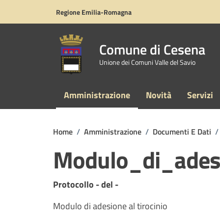
Vai ai contenuti
Vai al footer
Regione Emilia-Romagna
Comune di Cesena
Unione dei Comuni Valle del Savio
Amministrazione
Novità
Servizi
Home
/
Amministrazione
/
Documenti E Dati
/
Modulo_di_adesi
Dettagli del documento
Protocollo - del -
Modulo di adesione al tirocinio