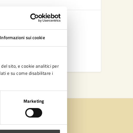
Se
Trasporto 
Scuola pri
Piedibus
Informazioni sui cookie
Centri Est
Vedi altri
del sito, e cookie analitici per
dati e su come disabilitare i
Marketing