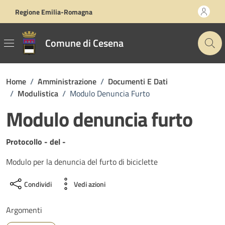
Vai ai contenuti
Vai al footer
Regione Emilia-Romagna
Comune di Cesena
Home
/
Amministrazione
/
Documenti E Dati
/
Modulistica
/
Modulo Denuncia Furto
Modulo denuncia furto
Dettagli del documento
Protocollo - del -
Modulo per la denuncia del furto di biciclette
Condividi
Vedi azioni
Argomenti