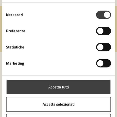
Selezione
Necessari
del
Quanto sono chiare le informazioni su questa
consenso
pagina?
Preferenze
Valuta 1 stelle su 5
Valuta 2 stelle su 5
Valuta 3 stelle su 5
Valuta 4 stelle su 5
Valuta 5 stelle su 5
Statistiche
Marketing
Contatta il comune
Leggi le domande frequenti
Accetta tutti
Richiedi assistenza
Accetta selezionati
Numero verde 0547-356111