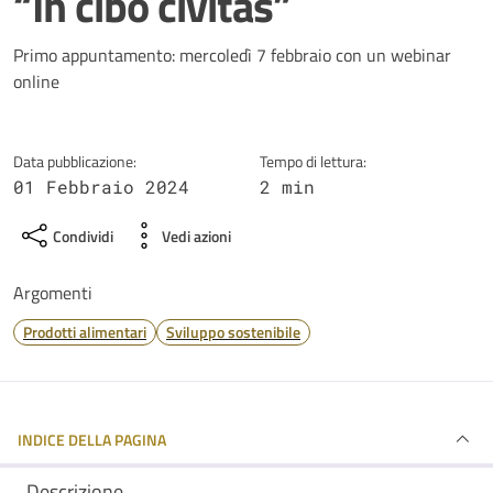
“In cibo civitas”
Dettagli della notizia
Primo appuntamento: mercoledì 7 febbraio con un webinar
online
Data pubblicazione:
Tempo di lettura:
01 Febbraio 2024
2 min
Condividi
Vedi azioni
Argomenti
Prodotti alimentari
Sviluppo sostenibile
INDICE DELLA PAGINA
Descrizione