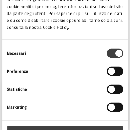
cookie analitici per raccogliere informazioni sull'uso del sito
da parte degli utenti. Per saperne di più sull'utilizzo dei dati
Programma 7 febbraio
.pdf
e su come disabilitare i cookie oppure abilitarne solo alcuni,
consulta la nostra Cookie Policy.
Programma completo
.pdf
Selezione
Necessari
del
consenso
A cura di
Preferenze
Ufficio Comunicazione e
Statistiche
Trasparenza
Marketing
Piazza del Popolo 10, Cesena (FC),
47521