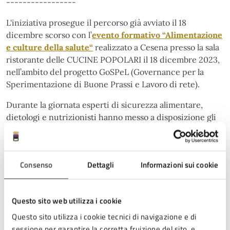
-----------------
L'iniziativa prosegue il percorso già avviato il 18
dicembre scorso con l’
evento formativo “Alimentazione
e culture della salute“
realizzato a Cesena presso la sala
ristorante delle CUCINE POPOLARI il 18 dicembre 2023,
nell’ambito del progetto GoSPeL (Governance per la
Sperimentazione di Buone Prassi e Lavoro di rete).
Durante la giornata esperti di sicurezza alimentare,
dietologi e nutrizionisti hanno messo a disposizione gli
strumenti per la costruzione di un “menù” da utilizzare
nei servizi mensa ai quali accedono persone vulnerabili,
o nei centri di accoglienza che ospitano cittadini di
Consenso
Dettagli
Informazioni sui cookie
Paesi Terzi.
Questo sito web utilizza i cookie
Questo sito utilizza i cookie tecnici di navigazione e di
Allegati
sessione per garantire la corretta fruizione del sito, e