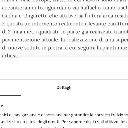
accantieramento riguardano via Raffaello Lambruschi
Gadda e Ungaretti, che attraversa l’intera area reside
È questo un intervento realmente rilevante caratteriz
di 2 mila metri quadrati, in parte già realizzata trami
pavimentazione attuale, la realizzazione di una supe
di nuove sedute in pietra, a cui seguirà la piantumaz
arbusti”.
Dettagli
“L’obiettivo di questo lavoro – commenta l’Assessore 
Andrea Bertani – è di ridurre l’isola di calore e di 
ie
attraverso un lavoro efficiente, agli effetti dei cambi
cnici di navigazione e di sessione per garantire la corretta fruizione 
nell’ambito del progetto
INTERREG Adriadapt
ha evi
o del sito da parte degli utenti. Per saperne di più sull'utilizzo dei 
di questa area urbana riguardante gli eventi climatici