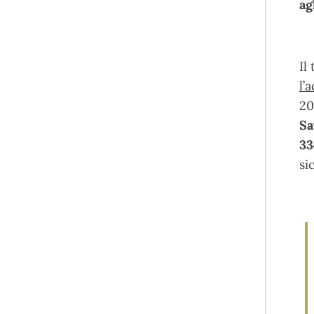
ag
Il
l’
20
Sa
33
si