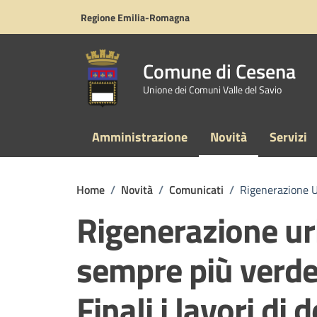
Vai ai contenuti
Vai al footer
Regione Emilia-Romagna
Comune di Cesena
Unione dei Comuni Valle del Savio
Amministrazione
Novità
Servizi
Home
/
Novità
/
Comunicati
/
Rigenerazione U
Rigenerazione ur
sempre più verde
Finali i lavori di 