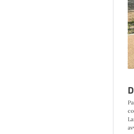
D
Pa
co
La
av