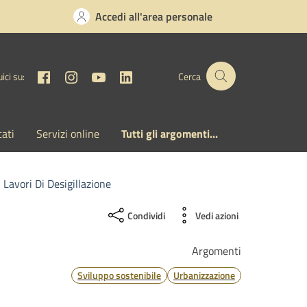
Accedi all'area personale
Facebook
Instagram
YouTube
Linkedin
ici su:
Cerca
cati
Servizi online
Tutti gli argomenti...
Lavori Di Desigillazione
Condividi
Vedi azioni
Argomenti
Sviluppo sostenibile
Urbanizzazione