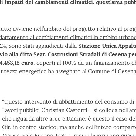
li impatti dei cambiamenti climatici, quest’area pub
 tutto avviene nell’ambito del progetto relativo al
prog
adattamento ai cambiamenti climatici in ambito urban
24, sono stati aggiudicati dalla
Stazione Unica Appalt
vio alla ditta Sear. Costruzioni Stradali di Cesena pe
4.453,15 euro
, coperti al 100% da un finanziamento ch
curezza energetica ha assegnato al Comune di Cesena
“Questo intervento di abbattimento del consumo di 
Lavori pubblici Christian Castorri – si colloca nell’
che riguarda altre aree cittadine: è questo il caso d
Oir, in centro storico, ma anche dell’intero comparto
Marx a viale Europa, tratto in cui i lavori sono quasi