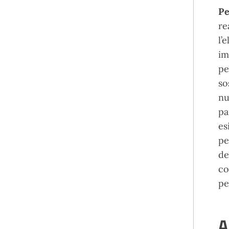
Pe
re
l’
im
pe
so
nu
pa
es
pe
de
co
pe
A