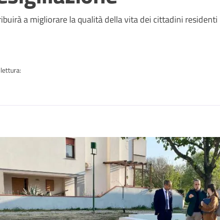
a
uirà a migliorare la qualità della vita dei cittadini residenti
lettura:
n