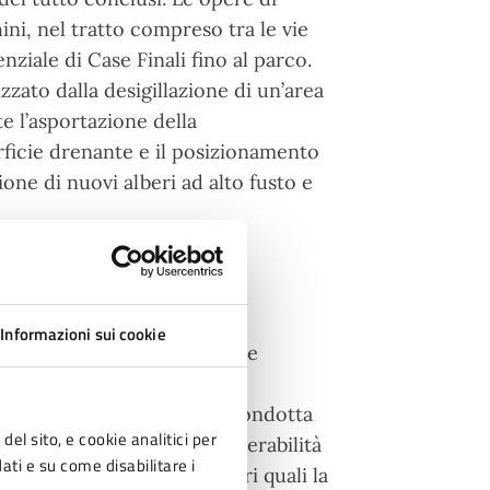
ni, nel tratto compreso tra le vie
nziale di Case Finali fino al parco.
zato dalla desigillazione di un’area
te l’asportazione della
rficie drenante e il posizionamento
ione di nuovi alberi ad alto fusto e
Informazioni sui cookie
alla Sostenibilità ambientale
rispondere tempestivamente,
amenti climatici. L’analisi condotta
del sito, e cookie analitici per
denziato una notevole vulnerabilità
dati e su come disabilitare i
 estremi in base a parametri quali la