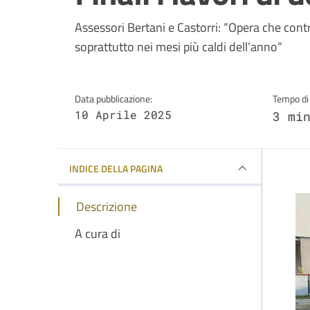
Dettagli della notizi
Assessori Bertani e Castorri: “Opera che contrib
soprattutto nei mesi più caldi dell’anno”
Data pubblicazione:
Tempo di 
10 Aprile 2025
3 mi
INDICE DELLA PAGINA
Descrizione
A cura di