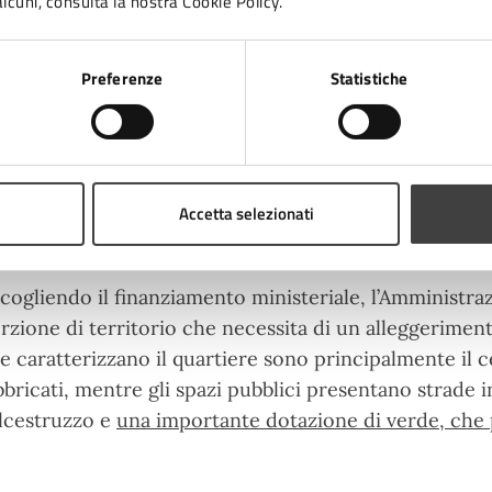
lcuni, consulta la nostra Cookie Policy.
temperatura superficiale, la vegetazione, la densità d
edifici. Il Piano di Azione per l’Energia Sostenibile 
mette in evidenza i rischi generati dai cambiamenti
Preferenze
Statistiche
fenomeni di ondate di calore ed eventi di precipitazi
obiettivi quello di individuare soluzioni concrete da 
adattamento e mitigazione”.
Accetta selezionati
cogliendo il finanziamento ministeriale, l’Amministr
rzione di territorio che necessita di un alleggeriment
e caratterizzano il quartiere sono principalmente il c
bbricati, mentre gli spazi pubblici presentano strade in
lcestruzzo e
una importante dotazione di verde, che p