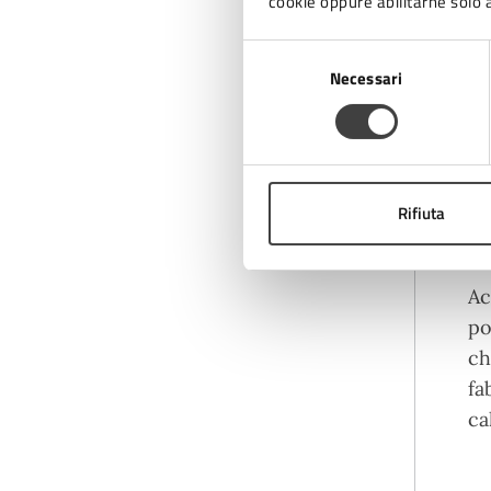
cookie oppure abilitarne solo a
Selezione
Necessari
del
consenso
Rifiuta
Ac
po
ch
fa
ca