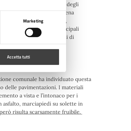
el territorio urbanizzato e degli
e il Clima del Comune di Cesena
 climatici, come ad esempio,
Marketing
one intense, e ha tra i principali
sviluppare attraverso azioni di
Accetta tutti
azione comunale ha individuato questa
o delle pavimentazioni. I materiali
emento a vista e l’intonaco per i
 asfalto, marciapiedi su solette in
erò risulta scarsamente fruibile.