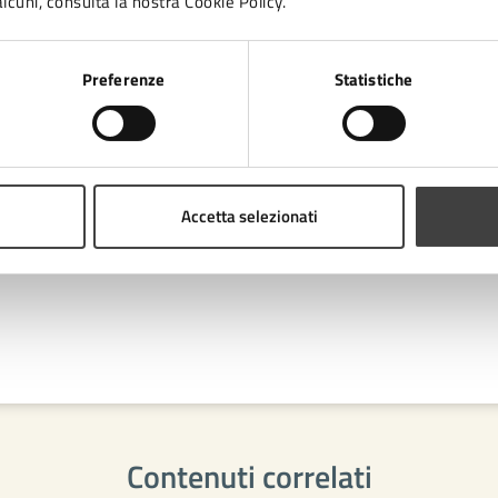
 cura di
lcuni, consulta la nostra Cookie Policy.
Ufficio Stampa
Preferenze
Statistiche
Piazza del Popolo 10, Cesena (FC),
47521
Accetta selezionati
Contenuti correlati