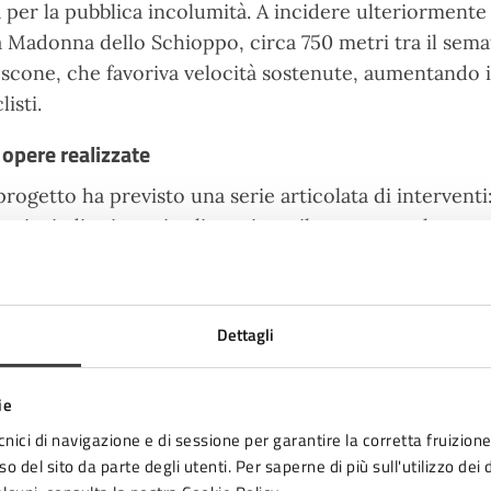
a per la pubblica incolumità. A incidere ulteriormente 
a Madonna dello Schioppo, circa 750 metri tra il semaf
scone, che favoriva velocità sostenute, aumentando i 
listi.
 opere realizzate
 progetto ha previsto una serie articolata di interventi
rciapiedi esistenti agli scavi per il nuovo pacchetto s
limitano la rotatoria. Sono state inoltre realizzate n
donali, migliorando l’accessibilità dell’area. Tra gli in
ostamento dei pali della pubblica illuminazione e l’a
Dettagli
ccolta delle acque meteoriche, fondamentali per garant
ll’infrastruttura nel tempo. A partire da martedì 7 apr
ie
facimento della segnaletica stradale orizzontale.
cnici di navigazione e di sessione per garantire la corretta fruizione 
o del sito da parte degli utenti. Per saperne di più sull'utilizzo dei 