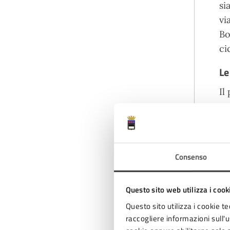
si
vi
Bo
cic
Le
Il
ma
de
pe
sp
Consenso
ra
de
Questo sito web utilizza i cook
ri
Questo sito utilizza i cookie te
raccogliere informazioni sull'us