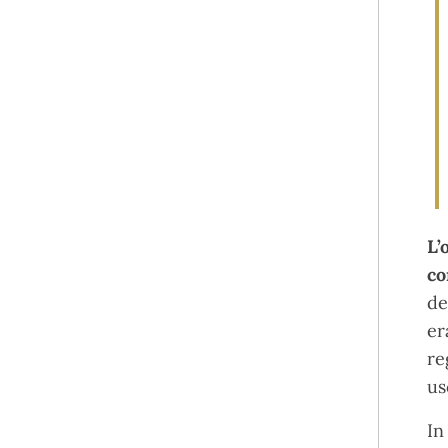
L’
co
de
er
re
us
In