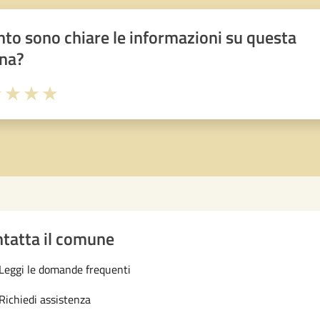
to sono chiare le informazioni su questa
na?
1 stelle su 5
uta 2 stelle su 5
Valuta 3 stelle su 5
Valuta 4 stelle su 5
Valuta 5 stelle su 5
tatta il comune
Leggi le domande frequenti
Richiedi assistenza