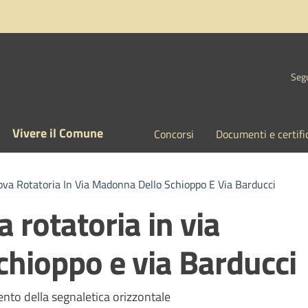
Segu
Vivere il Comune
Concorsi
Documenti e certifi
va Rotatoria In Via Madonna Dello Schioppo E Via Barducci
 rotatoria in via
hioppo e via Barducci
a
mento della segnaletica orizzontale