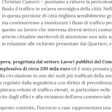
Christian Castorri – puntiamo a ridurre la pericolosi
fluido il traffico in un’area nevralgica della città. Ne
in questa porzione di città migliora sensibilmente gr
ma continueremo a monitorare i flussi di traffico per
questo un lavoro che interessa diversi settori comun
arterie cittadine meritevoli di attenzione non solo s
in relazione alle richieste presentate dai Quartieri, e
opera, progettata dal settore Lavori pubblici del C
mplessivo di circa 200 mila euro
ed è stata pensata p
lla circolazione in uno dei nodi più trafficati della zo
a regolato dalla segnaletica con diritto di precedenz
gistrava volumi di traffico elevati, in particolare nelle 
cite dagli uffici e alla vicinanza dell’area commercial
 questo contesto, l’incrocio a raso rappresentava una c