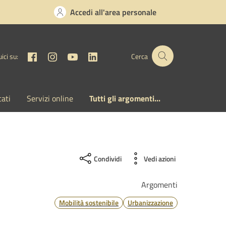
Accedi all'area personale
Facebook
Instagram
YouTube
Linkedin
ici su:
Cerca
cati
Servizi online
Tutti gli argomenti...
Condividi
Vedi azioni
Argomenti
Mobilità sostenibile
Urbanizzazione