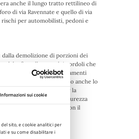
era anche il lungo tratto rettilineo di
oro di via Ravennate e quello di via
rischi per automobilisti, pedoni e
: dalla demolizione di porzioni dei
tradale, fino alla posa dei cordoli che
uove rampe per gli attraversamenti
terventi più rilevanti figurano anche lo
deguamento dei pozzetti per la
Informazioni sui cookie
ire la funzionalità e la sicurezza
ile i lavori proseguiranno con il
del sito, e cookie analitici per
dati e su come disabilitare i