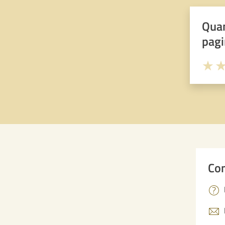
Quan
pagi
Valuta 
Val
Con