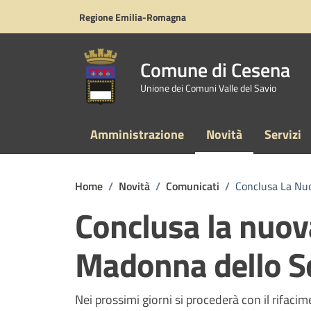
Vai ai contenuti
Vai al footer
Regione Emilia-Romagna
Comune di Cesena
Unione dei Comuni Valle del Savio
Amministrazione
Novità
Servizi
Home
/
Novità
/
Comunicati
/
Conclusa La Nuo
Conclusa la nuova
Madonna dello Sc
Dettagli della notizi
Nei prossimi giorni si procederà con il rifaci