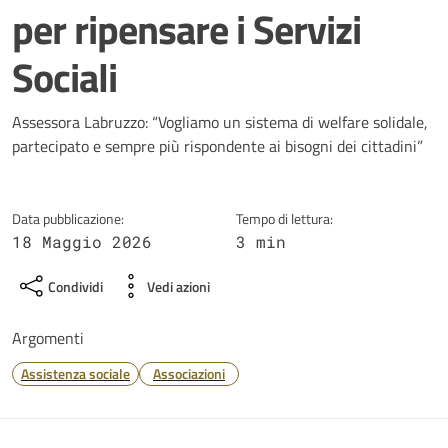
per ripensare i Servizi
Sociali
Dettagli della notizia
Assessora Labruzzo: “Vogliamo un sistema di welfare solidale,
partecipato e sempre più rispondente ai bisogni dei cittadini”
Data pubblicazione:
Tempo di lettura:
18 Maggio 2026
3 min
Condividi
Vedi azioni
Argomenti
Assistenza sociale
Associazioni