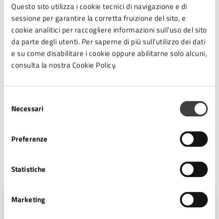
Questo sito utilizza i cookie tecnici di navigazione e di
appartenenza e inclusione sociale.
sessione per garantire la corretta fruizione del sito, e
cookie analitici per raccogliere informazioni sull'uso del sito
Il percorso sarà seguito con attenzione anche dalle
da parte degli utenti. Per saperne di più sull'utilizzo dei dati
organizzazioni sindacali del territorio, con le quali da
e su come disabilitare i cookie oppure abilitarne solo alcuni,
tempo esiste un rapporto di confronto e collaborazione
consulta la nostra Cookie Policy.
costante. I risultati concreti di questo lavoro inizieranno
a prendere forma dal prossimo autunno, quando partirà
la fase di co-progettazione che porterà alla definizione
Selezione
del nuovo piano degli interventi sociali per il triennio
Necessari
del
2027-2029, con l’obiettivo di mettere al centro la
consenso
persona, i suoi bisogni reali e la costruzione di una
comunità più inclusiva e solidale.
Preferenze
A cura di
Statistiche
Marketing
Ufficio Stampa