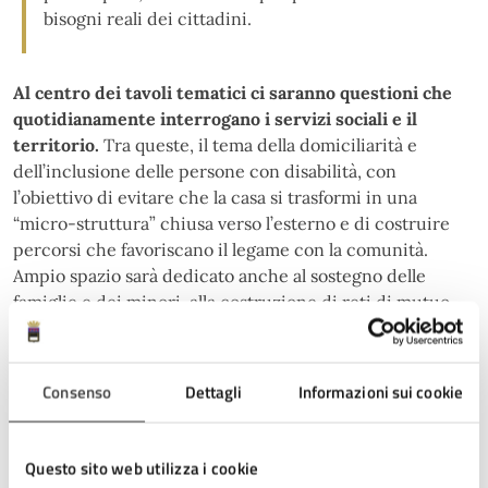
bisogni reali dei cittadini.
Al centro dei tavoli tematici ci saranno questioni che
quotidianamente interrogano i servizi sociali e il
territorio.
Tra queste, il tema della domiciliarità e
dell’inclusione delle persone con disabilità, con
l’obiettivo di evitare che la casa si trasformi in una
“micro-struttura” chiusa verso l’esterno e di costruire
percorsi che favoriscano il legame con la comunità.
Ampio spazio sarà dedicato anche al sostegno delle
famiglie e dei minori, alla costruzione di reti di mutuo
aiuto per contrastare la solitudine, alla prevenzione del
disagio sommerso e alla creazione di alleanze educative
capaci di sostenere genitori e bambini. Un altro nodo
Consenso
Dettagli
Informazioni sui cookie
centrale riguarda il lavoro con le persone in grave
marginalità sociale, i cosiddetti ‘invisibili’, seguiti da
molte realtà del Terzo settore. La sfida sarà trasformare
Questo sito web utilizza i cookie
situazioni di esclusione e fragilità in nuovi percorsi di