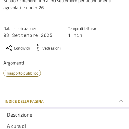
Dettagli della notizia
Si può richiedere fino al 30 settembre per abbonamenti
agevolati e under 26
Data pubblicazione:
Tempo di lettura:
03 Settembre 2025
1 min
Condividi
Vedi azioni
Argomenti
Trasporto pubblico
INDICE DELLA PAGINA
Descrizione
A cura di