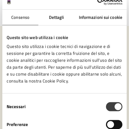
Ultimo aggiornamento:
03/09/2025, 11:58
Consenso
Dettagli
Informazioni sui cookie
Questo sito web utilizza i cookie
Contenuti correlati
Questo sito utilizza i cookie tecnici di navigazione e di
sessione per garantire la corretta fruizione del sito, e
cookie analitici per raccogliere informazioni sull'uso del sito
Amministrazione
da parte degli utenti. Per saperne di più sull'utilizzo dei dati
e su come disabilitare i cookie oppure abilitarne solo alcuni,
consulta la nostra Cookie Policy.
Settore Tutela dell'ambiente e del territorio
Selezione
Necessari
del
consenso
Preferenze