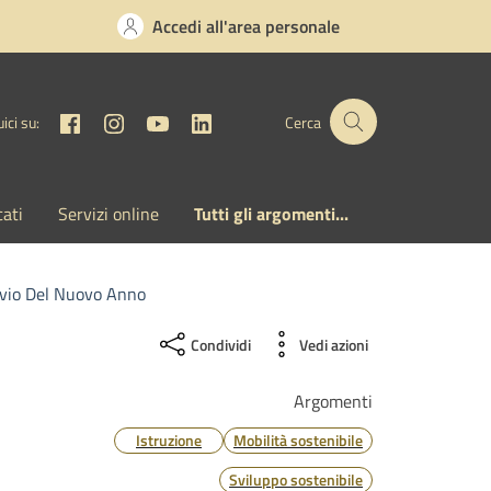
Accedi all'area personale
Facebook
Instagram
YouTube
Linkedin
ici su:
Cerca
cati
Servizi online
Tutti gli argomenti...
vvio Del Nuovo Anno
Condividi
Vedi azioni
Argomenti
Istruzione
Mobilità sostenibile
Sviluppo sostenibile