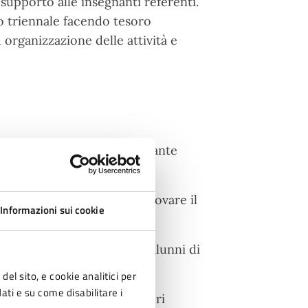
i supporto alle insegnanti referenti.
to triennale facendo tesoro
 organizzazione delle attività e
i dell’anno in cui è importante
e alle famiglie:
i volontari che vogliono provare il
Informazioni sui cookie
 scolastica
si ai genitori nuovi degli alunni di
del sito, e cookie analitici per
dati e su come disabilitare i
 passeggeri e accompagnatori