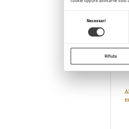
cookie oppure abilitarne solo a
Selezione
Necessari
del
consenso
Rifiuta
A
e