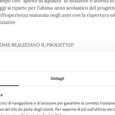
ampo con “spirito di squadra” di iniziative e attività d
ggi si riparte per l’ultimo anno scolastico del proget
ell’esperienza maturata negli anni con la riapertura ed
iziative
OME REALIZZANO IL PROGETTO?
ando supporto alle scuole primarie in precisi moment
rganizzarsi e fornire informazioni e indicazioni precis
 dando il necessario supporto organizzativo ai genitor
Dettagli
iedibus e a quelli che cercano di organizzare la strada
 intervenendo alle riunioni di inizio anno per presentar
ie
rima elementare
cnici di navigazione e di sessione per garantire la corretta fruizione 
o del sito da parte degli utenti. Per saperne di più sull'utilizzo dei 
curando e realizzando la campagna adesioni dei