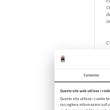
c
O
d
in
C
D
o
-
Consenso
p
-
Questo sito web utilizza i cook
p
Questo sito utilizza i cookie te
raccogliere informazioni sull'us