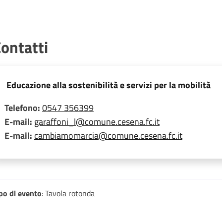
ontatti
Educazione alla sostenibilità e servizi per la mobilità
Telefono:
0547 356399
E-mail:
garaffoni_l@comune.cesena.fc.it
E-mail:
cambiamomarcia@comune.cesena.fc.it
po di evento
: Tavola rotonda