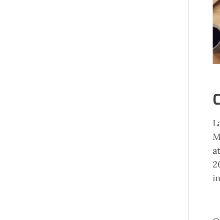
C
L
M
a
2
i