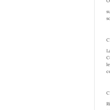
O
s
s
C
L
C
l
c
C
R