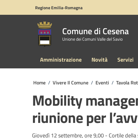
Vai ai contenuti
Vai al footer
Regione Emilia-Romagna
Comune di Cesena
Unione dei Comuni Valle del Savio
Amministrazione
Novità
Servizi
Home
/
Vivere Il Comune
/
Eventi
/
Tavola Ro
Mobility managem
riunione per l’av
Giovedì 12 settembre, ore 9,00 - Cortile della