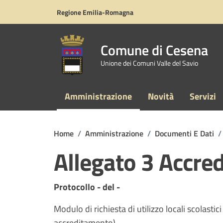
Vai ai contenuti
Vai al footer
Regione Emilia-Romagna
Comune di Cesena
Unione dei Comuni Valle del Savio
Amministrazione
Novità
Servizi
Home
/
Amministrazione
/
Documenti E Dati
/
Allegato 3 Accre
Dettagli del documento
Protocollo - del -
Modulo di richiesta di utilizzo locali scolasti
accreditamento)