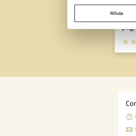
Rifiuta
Quan
pagi
Valuta 
Val
Con