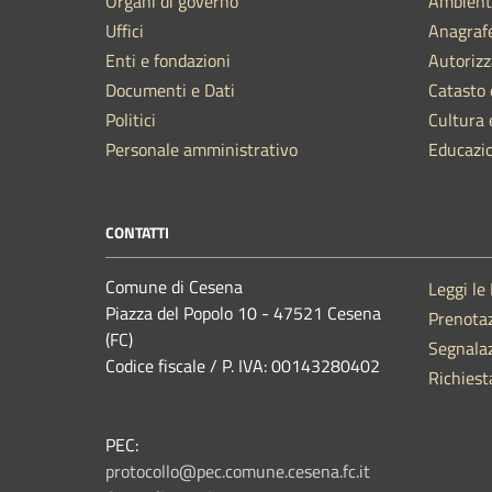
Organi di governo
Ambient
Uffici
Anagrafe
Enti e fondazioni
Autorizz
Documenti e Dati
Catasto 
Politici
Cultura 
Personale amministrativo
Educazi
CONTATTI
Comune di Cesena
Leggi le
Piazza del Popolo 10 - 47521 Cesena
Prenota
(FC)
Segnalaz
Codice fiscale / P. IVA: 00143280402
Richiest
PEC:
protocollo@pec.comune.cesena.fc.it