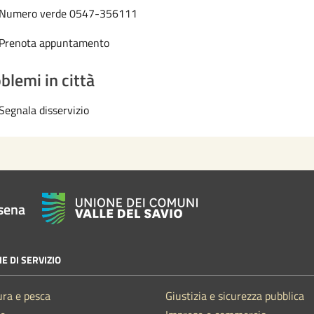
Numero verde 0547-356111
Prenota appuntamento
blemi in città
Segnala disservizio
sena
E DI SERVIZIO
ura e pesca
Giustizia e sicurezza pubblica