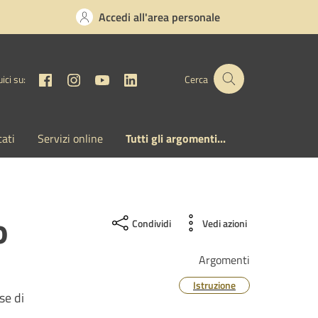
Accedi all'area personale
Facebook
Instagram
YouTube
Linkedin
ici su:
Cerca
cati
Servizi online
Tutti gli argomenti...
o
Condividi
Vedi azioni
Argomenti
Istruzione
se di