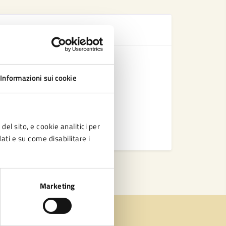
Se
Trasporto 
Scuola pri
Informazioni sui cookie
Piedibus
Centri Est
del sito, e cookie analitici per
Vedi altri
dati e su come disabilitare i
Marketing