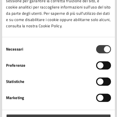
sessione per garantire la corretta fruizione del sito, e
cookie analitici per raccogliere informazioni sull'uso del sito
All A1 Modulo domanda assegnazione cittadini
.pdf
da parte degli utenti. Per saperne di più sull'utilizzo dei dati
e su come disabilitare i cookie oppure abilitarne solo alcuni,
consulta la nostra Cookie Policy.
All A2 Modulo domanda assegnazione altre
categorie
.pdf
Selezione
Necessari
del
All B_aree trasformazione
.pdf
consenso
Preferenze
All C Schema convenzione
.pdf
Statistiche
All D_Modello beneficiario
.pdf
Marketing