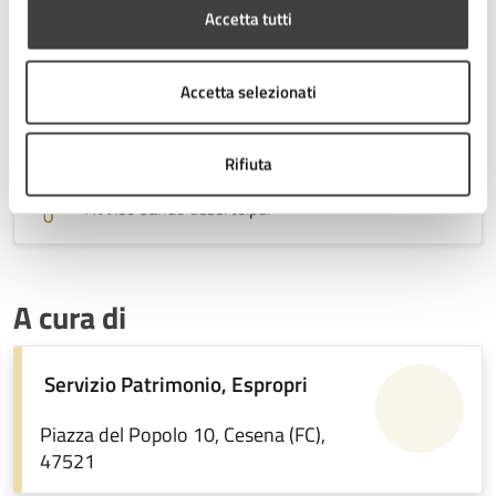
All E_Informativa privacy
.pdf
Accetta tutti
Accetta selezionati
FAQ BANDO ERP - aggiornamento
23/05/2025
.pdf
Rifiuta
Avviso bando deserto
.pdf
A cura di
Servizio Patrimonio, Espropri
Piazza del Popolo 10, Cesena (FC),
47521