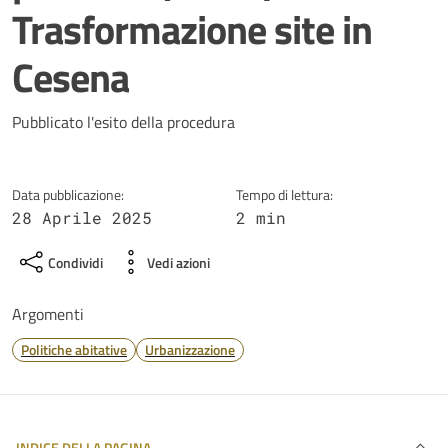
Trasformazione site in
Cesena
Dettagli della notizia
Pubblicato l'esito della procedura
Data pubblicazione:
Tempo di lettura:
28 Aprile 2025
2 min
Condividi
Vedi azioni
Argomenti
Politiche abitative
Urbanizzazione
INDICE DELLA PAGINA