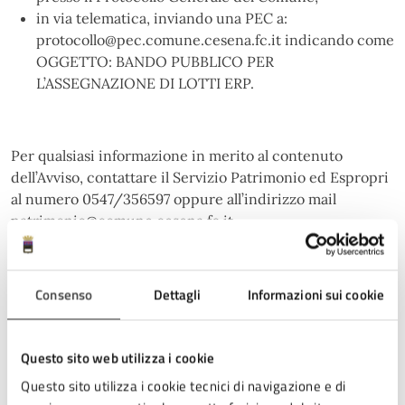
in via telematica, inviando una PEC a:
protocollo@pec.comune.cesena.fc.it indicando come
OGGETTO: BANDO PUBBLICO PER
L’ASSEGNAZIONE DI LOTTI ERP.
Per qualsiasi informazione in merito al contenuto
dell’Avviso, contattare il Servizio Patrimonio ed Espropri
al numero 0547/356597 oppure all’indirizzo mail
patrimonio@comune.cesena.fc.it.
Allegati
Consenso
Dettagli
Informazioni sui cookie
Bando Lotti San Mauro e Via Assano 1 e 2
.pdf
Questo sito web utilizza i cookie
Questo sito utilizza i cookie tecnici di navigazione e di