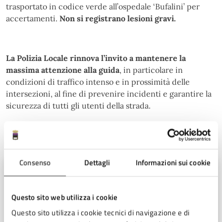
trasportato in codice verde all’ospedale ‘Bufalini’ per
accertamenti.
Non si registrano lesioni gravi.
La Polizia Locale rinnova l’invito a mantenere la
massima attenzione alla guida
, in particolare in
condizioni di traffico intenso e in prossimità delle
intersezioni, al fine di prevenire incidenti e garantire la
sicurezza di tutti gli utenti della strada.
A cura di
Consenso
Dettagli
Informazioni sui cookie
Ufficio Stampa
Piazza del Popolo 10, Cesena (FC),
Questo sito web utilizza i cookie
47521
Questo sito utilizza i cookie tecnici di navigazione e di