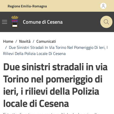
Vai ai contenuti
Vai al footer
Regione Emilia-Romagna
Comune di Cesena
Home
/
Novità
/
Comunicati
/
Due Sinistri Stradali In Via Torino Nel Pomeriggio Di Ieri, I
Rilievi Della Polizia Locale Di Cesena
Due sinistri stradali in via
Torino nel pomeriggio di
ieri, i rilievi della Polizia
locale di Cesena