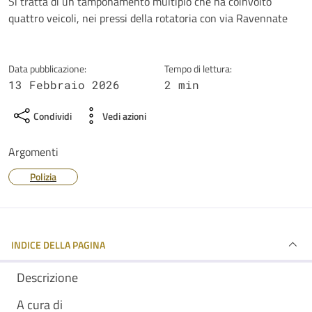
Dettagli della notizia
Si tratta di un tamponamento multiplo che ha coinvolto
quattro veicoli, nei pressi della rotatoria con via Ravennate
Data pubblicazione:
Tempo di lettura:
13 Febbraio 2026
2 min
Condividi
Vedi azioni
Argomenti
Polizia
INDICE DELLA PAGINA
Descrizione
A cura di