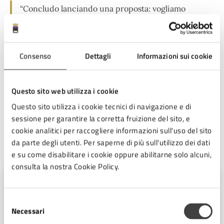
“Concludo lanciando una proposta: vogliamo
davvero rafforzare la sicurezza partendo dal
Governo nazionale? Riconosciamo che le Polizie
Locali conoscono il territorio meglio di chiunque
Consenso
Dettagli
Informazioni sui cookie
altro? Allora si dia un reale supporto ai Comuni
istituendo un Fondo nazionale per le Polizie Locali
che consenta agli Enti di sostenere le spese per un
Questo sito web utilizza i cookie
potenziamento dell’organico rispettando le
esigenze dei singoli territori”, conclude.
Questo sito utilizza i cookie tecnici di navigazione e di
sessione per garantire la corretta fruizione del sito, e
cookie analitici per raccogliere informazioni sull'uso del sito
da parte degli utenti. Per saperne di più sull'utilizzo dei dati
A cura di
e su come disabilitare i cookie oppure abilitarne solo alcuni,
consulta la nostra Cookie Policy.
Ufficio Stampa
Selezione
Piazza del Popolo 10, Cesena (FC),
Necessari
del
47521