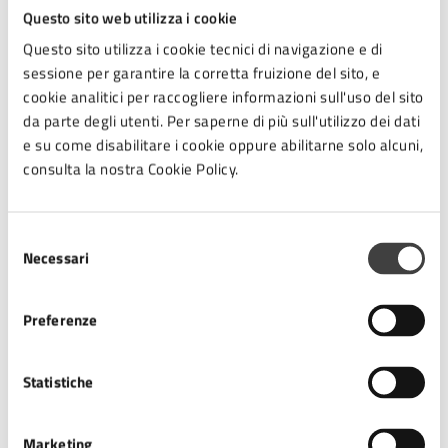
riguardato la creazione di un centro urbano a misura di
Questo sito web utilizza i cookie
famiglia, tema particolarmente vicino alle politiche
Questo sito utilizza i cookie tecnici di navigazione e di
cesenati per il sostegno alle giovani generazioni e
sessione per garantire la corretta fruizione del sito, e
all’abitare accessibile”. La delegazione ha potuto
cookie analitici per raccogliere informazioni sull'uso del sito
confrontarsi dunque con altre città sulle buone pratiche
da parte degli utenti. Per saperne di più sull'utilizzo dei dati
per incentivare il commercio locale, rafforzare il tessuto
e su come disabilitare i cookie oppure abilitarne solo alcuni,
sociale e promuovere eventi culturali capaci di animare
consulta la nostra Cookie Policy.
il cuore della città.
Selezione
Il progetto, avviato a giugno 2024 e che volgerà a
Necessari
del
termine il 31 dicembre 2025, ha un valore complessivo
consenso
di 841.061.50 euro, di cui 83.850,00 euro sono stati
Preferenze
assegnati dall’Ue tramite il programma ‘
Urbact’
al
Comune di Cesena.
Statistiche
A cura di
Marketing