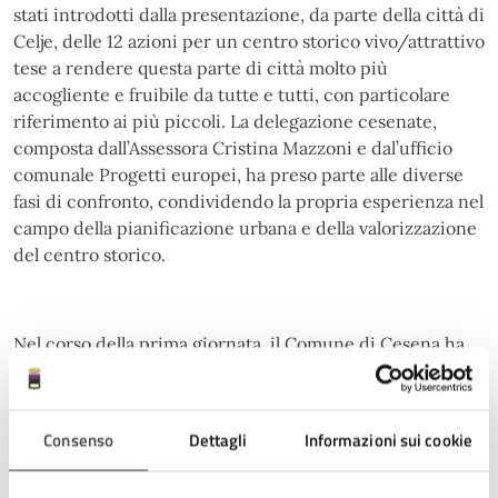
stati introdotti dalla presentazione, da parte della città di
Celje, delle 12 azioni per un centro storico vivo/attrattivo
tese a rendere questa parte di città molto più
accogliente e fruibile da tutte e tutti, con particolare
riferimento ai più piccoli. La delegazione cesenate,
composta dall’Assessora Cristina Mazzoni e dal’ufficio
comunale Progetti europei, ha preso parte alle diverse
fasi di confronto, condividendo la propria esperienza nel
campo della pianificazione urbana e della valorizzazione
del centro storico.
Nel corso della prima giornata, il Comune di Cesena ha
partecipato alla tavola rotonda sulle azioni per rendere il
centro città più attrattivo, contribuendo al dibattito su
come migliorare la qualità delle città attraverso il
Consenso
Dettagli
Informazioni sui cookie
coinvolgimento attivo della cittadinanza. “Un momento
per noi significativo – prosegue l’Assessora Mazzoni – ha