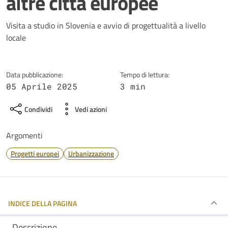
altre città europee
Dettagli della notizia
Visita a studio in Slovenia e avvio di progettualità a livello
locale
Data pubblicazione:
Tempo di lettura:
05 Aprile 2025
3 min
Condividi
Vedi azioni
Argomenti
Progetti europei
Urbanizzazione
INDICE DELLA PAGINA
Descrizione