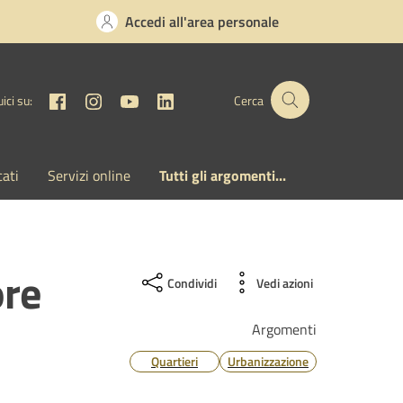
Accedi all'area personale
Facebook
Instagram
YouTube
Linkedin
ici su:
Cerca
cati
Servizi online
Tutti gli argomenti...
ore
Condividi
Vedi azioni
Argomenti
Quartieri
Urbanizzazione