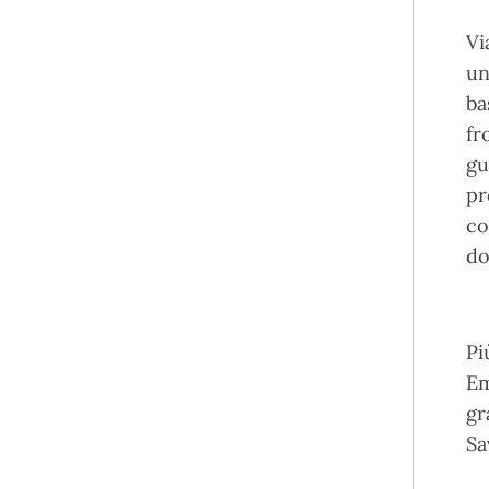
Vi
un
ba
fr
gu
pr
co
do
Pi
Em
gr
Sa