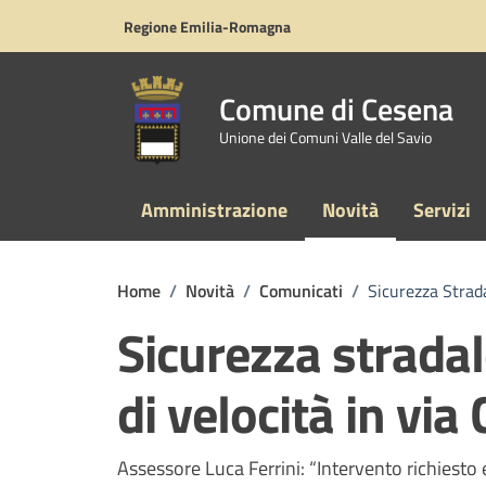
Vai ai contenuti
Vai al footer
Regione Emilia-Romagna
Comune di Cesena
Unione dei Comuni Valle del Savio
Amministrazione
Novità
Servizi
Home
/
Novità
/
Comunicati
/
Sicurezza Strada
Sicurezza stradal
di velocità in via
Dettagli della notizi
Assessore Luca Ferrini: “Intervento richiesto 