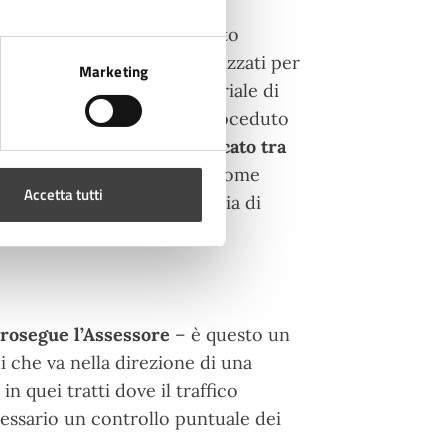
 di omologazione del sito,
sivamente, una volta ottenuto
ilizzo dei sistemi automatizzati per
Marketing
cazione del decreto ministeriale di
 svolgere i controlli, si è proceduto
del
nuovo dispositivo, collocato tra
 dall’attività accertativa, come
Accetta tutti
mune di Cesena e la Provincia di
anno destinate ad interventi
rosegue l’Assessore
– è questo un
i che va nella direzione di una
n quei tratti dove il traffico
cessario un controllo puntuale dei