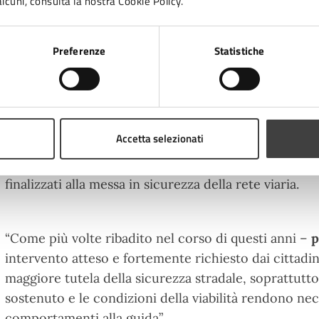
lcuni, consulta la nostra Cookie Policy.
novembre 2023 è stato emesso il decreto prefettizio
autorizzando l’installazione del dispositivo”. Succes
impulso dalla Giunta comunale, che ha approvato l’ut
Preferenze
Statistiche
il controllo della infrazioni, e a seguito della pubbli
aprile 2024 relativo alle caratteristiche dei siti dove
con l’ultima fase che porta oggi al posizionamento 
le frazioni di Calabrina e Pioppa.
Le somme derivanti
Accetta selezionati
previsto dalla normativa, saranno ripartite tra il Co
Forlì-Cesena, ente proprietario della strada, e verr
finalizzati alla messa in sicurezza della rete viaria.
“Come più volte ribadito nel corso di questi anni –
p
intervento atteso e fortemente richiesto dai cittadin
maggiore tutela della sicurezza stradale, soprattutto i
sostenuto e le condizioni della viabilità rendono ne
comportamenti alla guida”.