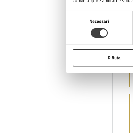
cookie oppure abilitarne solo a
Selezione
Necessari
del
consenso
Rifiuta