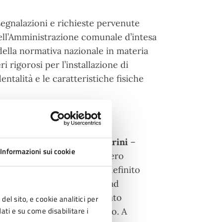
 segnalazioni e richieste pervenute
dell’Amministrazione comunale d’intesa
 della normativa nazionale in materia
i rigorosi per l’installazione di
ntalità e le caratteristiche fisiche
alità e Sicurezza Luca Ferrini
–
Informazioni sui cookie
numero di incidenti sull’intero
ici richiesti. Il percorso, definito
izia Locale, ha preso avvio ad
Forlì-Cesena di un dettagliato
del sito, e cookie analitici per
dati e su come disabilitare i
la legittimità dell’intervento. A