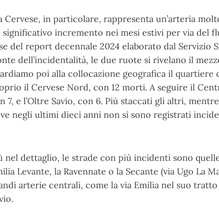
a Cervese, in particolare, rappresenta un’arteria molt
 significativo incremento nei mesi estivi per via del flu
se del report decennale 2024 elaborato dal Servizio S
onte dell’incidentalità, le due ruote si rivelano il mez
ardiamo poi alla collocazione geografica il quartiere c
oprio il Cervese Nord, con 12 morti. A seguire il Cen
n 7, e l’Oltre Savio, con 6. Più staccati gli altri, mentr
ve negli ultimi dieci anni non si sono registrati incide
ù nel dettaglio, le strade con più incidenti sono quell
ilia Levante, la Ravennate o la Secante (via Ugo La Ma
andi arterie centrali, come la via Emilia nel suo tratt
vio.