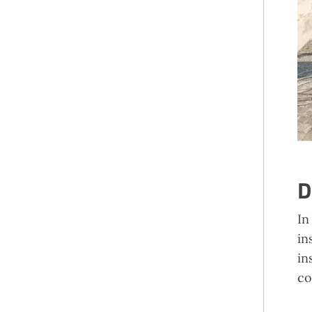
D
I
in
in
co