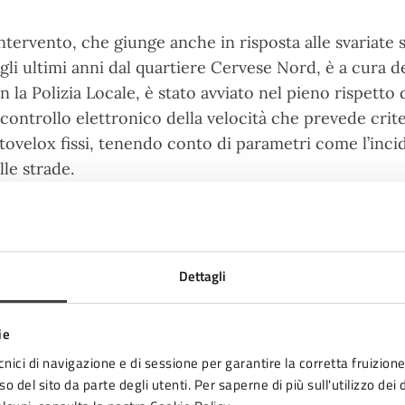
intervento, che giunge anche in risposta alle svariate
gli ultimi anni dal quartiere Cervese Nord, è a cura 
n la Polizia Locale, è stato avviato nel pieno rispetto
 controllo elettronico della velocità che prevede criter
tovelox fissi, tenendo conto di parametri come l’incide
lle strade.
“In questo contesto –
commenta l’Assessore alla Leg
Dettagli
via Cervese è risultata essere la seconda strada per 
territorio comunale, oltre a possedere i requisiti tecn
ie
insieme al settore comunale della Mobilità e alla Pol
agosto 2022 con la presentazione alla Prefettura di 
cnici di navigazione e di sessione per garantire la corretta fruizione 
o del sito da parte degli utenti. Per saperne di più sull'utilizzo dei 
rapporto di analisi, che ha evidenziato la necessità e 