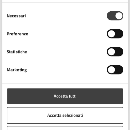
Ufficio Reparto procedure amministrative -
URP
Selezione
Necessari
del
Telefono:
0547 354857
consenso
E-mail:
infoverbali@comune.cesena.fc.it
Preferenze
Statistiche
Unità organizzativa responsabile
Marketing
Ufficio Reparto procedure
amministrative - URP
Accetta tutti
Via Natale Dell'Amore, 19, 47521
Accetta selezionati
Argomenti: