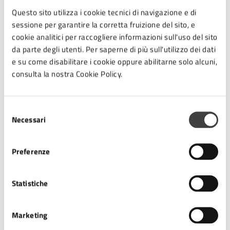
Questo sito utilizza i cookie tecnici di navigazione e di
sessione per garantire la corretta fruizione del sito, e
cookie analitici per raccogliere informazioni sull'uso del sito
A chi è rivolto
da parte degli utenti. Per saperne di più sull'utilizzo dei dati
e su come disabilitare i cookie oppure abilitarne solo alcuni,
Commercianti, associazioni di categoria, cittadinanza
consulta la nostra Cookie Policy.
Date e orari
Selezione
Necessari
del
consenso
22
Preferenze
09:30 - Inizio evento
SET
Statistiche
22
14:00 - Fine evento
Marketing
SET