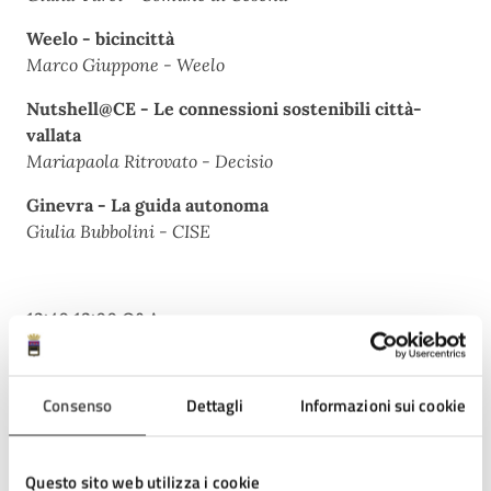
Weelo - bicincittà
Marco Giuppone - Weelo
Nutshell@CE - Le connessioni sostenibili città-
vallata
Mariapaola Ritrovato - Decisio
Ginevra - La guida autonoma
Giulia Bubbolini - CISE
12:40 13:00 Q&A
Consenso
Dettagli
Informazioni sui cookie
13:00 13:15 Conclusioni-lessons learned
Giorgia Macrelli - Assessore ai Progetti Europei del
Comune di Cesena
Questo sito web utilizza i cookie