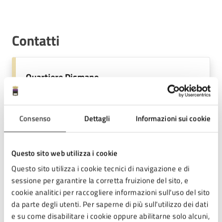
Contatti
Quartiere Dismano
E-mail:
quartiere.dismano.cesena@gmail.com
Consenso
Dettagli
Informazioni sui cookie
Questo sito web utilizza i cookie
Tipo di evento
: Raduno di comunità
Questo sito utilizza i cookie tecnici di navigazione e di
sessione per garantire la corretta fruizione del sito, e
cookie analitici per raccogliere informazioni sull'uso del sito
da parte degli utenti. Per saperne di più sull'utilizzo dei dati
Ultimo aggiornamento:
25/05/2026, 10:13
e su come disabilitare i cookie oppure abilitarne solo alcuni,