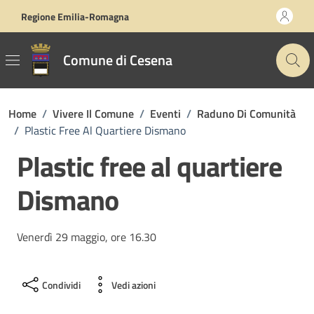
Vai ai contenuti
Vai al footer
Regione Emilia-Romagna
Comune di Cesena
Home
/
Vivere Il Comune
/
Eventi
/
Raduno Di Comunità
/
Plastic Free Al Quartiere Dismano
Plastic free al quartiere
Dismano
Venerdì 29 maggio, ore 16.30
Condividi
Vedi azioni