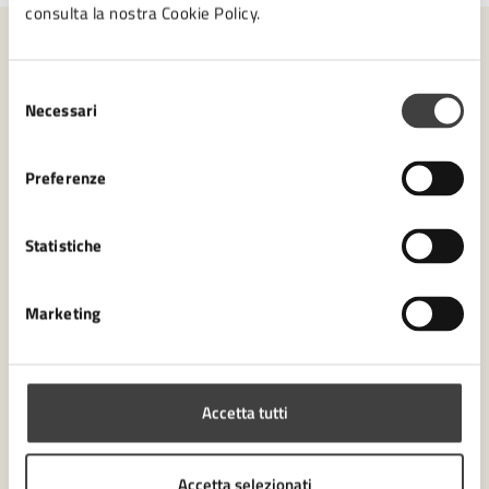
consulta la nostra Cookie Policy.
Contenuti correlati
Selezione
Necessari
del
consenso
Amministrazione
Preferenze
Ufficio Partecipazione
Statistiche
Settore Tutela dell'ambiente e del territorio
Settore Servizi amministrativi, Partecipazione e
Marketing
Patrimonio
Accetta tutti
Accetta selezionati