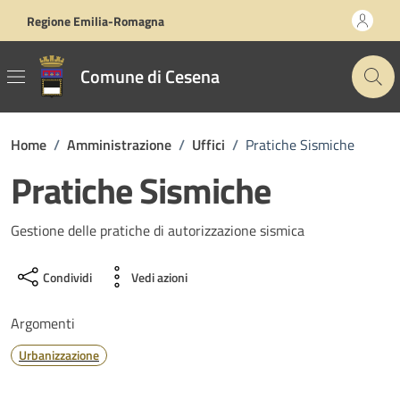
Vai ai contenuti
Vai al footer
Regione Emilia-Romagna
Comune di Cesena
Home
/
Amministrazione
/
Uffici
/
Pratiche Sismiche
Pratiche Sismiche
Gestione delle pratiche di autorizzazione sismica
Condividi
Vedi azioni
Argomenti
Urbanizzazione