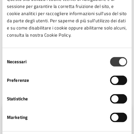
La festa proseguirà fino a sera con musica, street food e
sessione per garantire la corretta fruizione del sito, e
intrattenimento. Dalle ore 18.00 il Giardino urbano
cookie analitici per raccogliere informazioni sull'uso del sito
entrerà nel clima della Notte Rosa con il dj set con Nico
da parte degli utenti. Per saperne di più sull'utilizzo dei dati
Boccia, Filippo Nardi, Roberto Righi e Franz Collini,
e su come disabilitare i cookie oppure abilitarne solo alcuni,
seguito alle ore 21.30 dal concerto dei Lennon Kelly. Dal
consulta la nostra Cookie Policy.
pomeriggio inoltre saranno presenti food truck e punti
ristoro con gelati e specialità per tutti i gusti. Per chi
desidera continuare la serata partecipando agli eventi
Selezione
della Notte Rosa in Riviera, sarà possibile usufruire dei
Necessari
del
collegamenti straordinari predisposti da Start Romagna,
consenso
che per l’occasione effettuerà un servizio potenziato.
Preferenze
A cura di
Statistiche
Ufficio Stampa
Marketing
Piazza del Popolo 10, Cesena (FC),