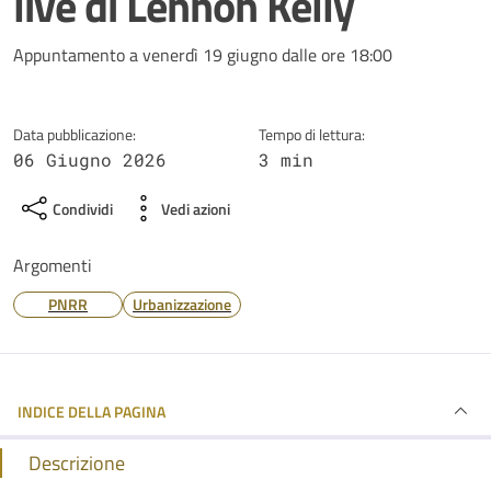
live di Lennon Kelly
Dettagli della notizia
Appuntamento a venerdì 19 giugno dalle ore 18:00
Data pubblicazione:
Tempo di lettura:
06 Giugno 2026
3 min
Condividi
Vedi azioni
Argomenti
PNRR
Urbanizzazione
INDICE DELLA PAGINA
Descrizione