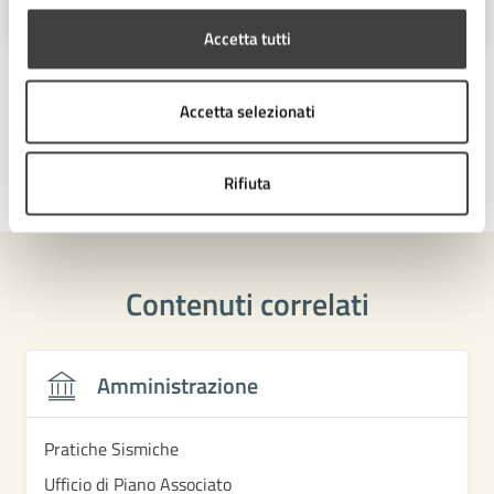
47521
Accetta tutti
Accetta selezionati
Rifiuta
Ultimo aggiornamento:
06/06/2026, 10:40
Contenuti correlati
Amministrazione
Pratiche Sismiche
Ufficio di Piano Associato