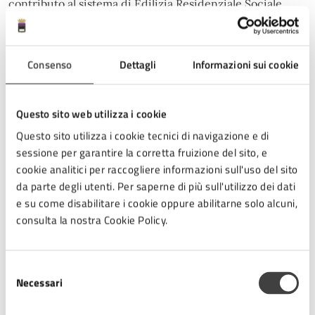
contributo al sistema di Edilizia Residenziale Sociale
(ERS) attraverso una monetizzazione di circa 250.000
euro, destinati alla realizzazione di nuovi alloggi in aree a
vocazione residenziale.
Consenso
Dettagli
Informazioni sui cookie
Tutti questi elementi saranno illustrati pubblicamente
Questo sito web utilizza i cookie
nel corso dell’evento che si terrà il prossimo 10
Questo sito utilizza i cookie tecnici di navigazione e di
dicembre, alle ore 16:30, a Villa Almerici. All’incontro
sessione per garantire la corretta fruizione del sito, e
interverranno l’Assessora alla Programmazione
cookie analitici per raccogliere informazioni sull'uso del sito
urbanistica e rigenerazione urbana Cristina Mazzoni, la
da parte degli utenti. Per saperne di più sull'utilizzo dei dati
Dirigente comunale del settore Governo del Territorio
e su come disabilitare i cookie oppure abilitarne solo alcuni,
Paola Sabbatini, Raffaella Sacchetti, Responsabile
consulta la nostra Cookie Policy.
comunale del Procedimento. La proposta sarà illustrata
dai tecnici della Lungo Fiume Immobiliare S.r.l. A
moderare la presentazione sarà Silvia Canali, Garante
Selezione
della Comunicazione e Partecipazione del Comune di
Necessari
del
Cesena.
consenso