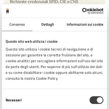
Richieste credenziali SPID, CIE o CNS
Richiedi online
Consenso
Dettagli
Informazioni sui cookie
Oppure, puoi prenotare un appuntamento e
presentarti presso gli uffici.
Questo sito web utilizza i cookie
Questo sito utilizza i cookie tecnici di navigazione e di
Prenota appuntamento
sessione per garantire la corretta fruizione del sito, e
cookie analitici per raccogliere informazioni sull'uso del sito
da parte degli utenti. Per saperne di più sull'utilizzo dei dati
e su come disabilitare i cookie oppure abilitarne solo alcuni,
Condizioni di servizio
consulta la nostra Cookie Policy.
Per conoscere i dettagli di scadenze, requisiti e altre
Selezione
informazioni importanti, leggi i termini e le condizioni
Necessari
del
di servizio.
consenso