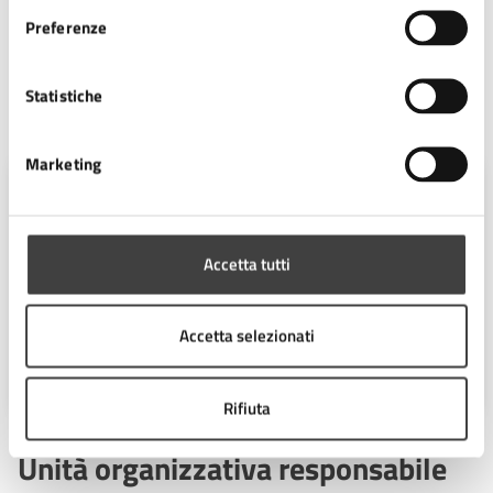
Preferenze
Termini e condizioni di servizio (PDF)
Statistiche
Contatti
Marketing
Ufficio
Amministrativo/organizzativo/Controllo
Gestione Servizi Istruzione
Accetta tutti
Telefono:
0547 356261
Telefono:
0547 356321
Accetta selezionati
E-mail:
scuola@comune.cesena.fc.it
Rifiuta
Unità organizzativa responsabile