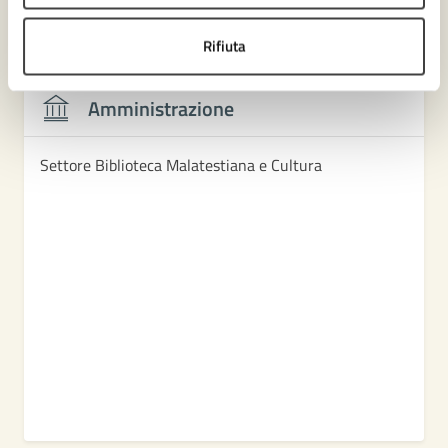
Contenuti correlati
Rifiuta
Amministrazione
Settore Biblioteca Malatestiana e Cultura