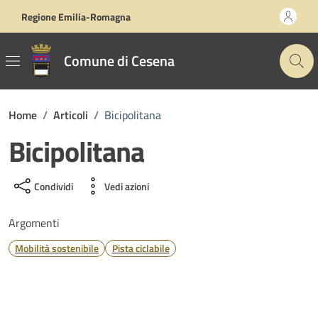
Vai ai contenuti
Vai al footer
Regione Emilia-Romagna
Comune di Cesena
Home
/
Articoli
/
Bicipolitana
Bicipolitana
Condividi
Vedi azioni
Argomenti
Mobilità sostenibile
Pista ciclabile