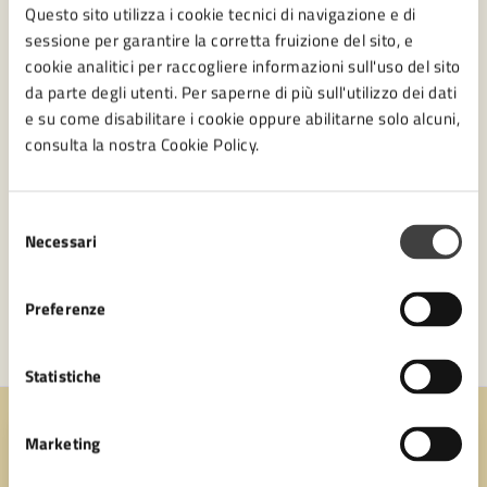
Questo sito utilizza i cookie tecnici di navigazione e di
Ufficio Educazione alla sostenibilità e servizi per la
sessione per garantire la corretta fruizione del sito, e
mobilità
cookie analitici per raccogliere informazioni sull'uso del sito
Settore Lavori Pubblici
da parte degli utenti. Per saperne di più sull'utilizzo dei dati
e su come disabilitare i cookie oppure abilitarne solo alcuni,
consulta la nostra Cookie Policy.
Selezione
Necessari
del
consenso
Preferenze
Statistiche
Quanto sono chiare le informazioni su questa
Marketing
pagina?