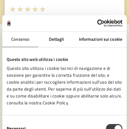
Valuta 1 stelle su 5
Valuta 2 stelle su 5
Valuta 3 stelle su 5
Valuta 4 stelle su 5
Valuta 5 stelle su 5
Consenso
Dettagli
Informazioni sui cookie
Contatta il comune
Questo sito web utilizza i cookie
Leggi le domande frequenti
Questo sito utilizza i cookie tecnici di navigazione e di
Richiedi assistenza
sessione per garantire la corretta fruizione del sito, e
cookie analitici per raccogliere informazioni sull'uso del sito
Numero verde 0547-356111
da parte degli utenti. Per saperne di più sull'utilizzo dei dati
e su come disabilitare i cookie oppure abilitarne solo alcuni,
Prenota appuntamento
consulta la nostra Cookie Policy.
Problemi in città
Segnala disservizio
Selezione
Necessari