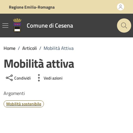
Vai ai contenuti
Vai al footer
Regione Emilia-Romagna
Comune di Cesena
Home
/
Articoli
/
Mobilità Attiva
Mobilità attiva
Condividi
Vedi azioni
Argomenti
Mobilità sostenibile