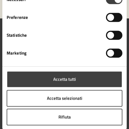
del
consenso
Preferenze
Statistiche
Comune di Cesena
Marketing
Accetta tutti
AMMINISTRAZIONE
Aree amministrative
Organi di governo
Accetta selezionati
Uffici
Enti e fondazioni
Rifiuta
Documenti e Dati
Politici