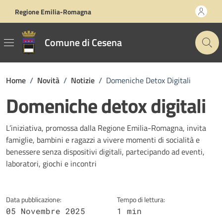
Vai ai contenuti
Vai al footer
Regione Emilia-Romagna
Comune di Cesena
Home
/
Novità
/
Notizie
/
Domeniche Detox Digitali
Domeniche detox digitali
Dettagli della notizia
L’iniziativa, promossa dalla Regione Emilia-Romagna, invita
famiglie, bambini e ragazzi a vivere momenti di socialità e
benessere senza dispositivi digitali, partecipando ad eventi,
laboratori, giochi e incontri
Data pubblicazione:
Tempo di lettura:
05 Novembre 2025
1 min