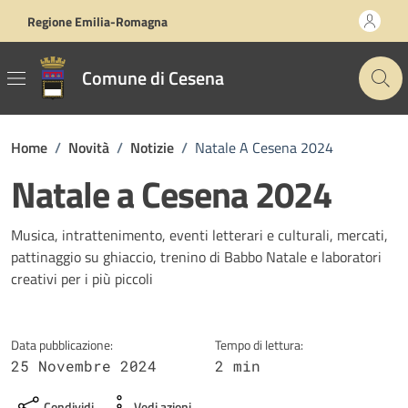
Vai ai contenuti
Vai al footer
Regione Emilia-Romagna
Comune di Cesena
Home
/
Novità
/
Notizie
/
Natale A Cesena 2024
Natale a Cesena 2024
Dettagli della notizia
Musica, intrattenimento, eventi letterari e culturali, mercati,
pattinaggio su ghiaccio, trenino di Babbo Natale e laboratori
creativi per i più piccoli
Data pubblicazione:
Tempo di lettura:
25 Novembre 2024
2 min
Condividi
Vedi azioni