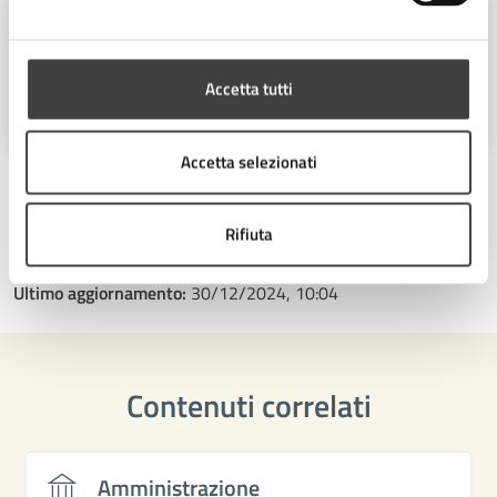
Settore Sviluppo economico
Piazza del Popolo 10, Cesena (FC),
Accetta tutti
47521
Accetta selezionati
Rifiuta
Ultimo aggiornamento:
30/12/2024, 10:04
Contenuti correlati
Amministrazione