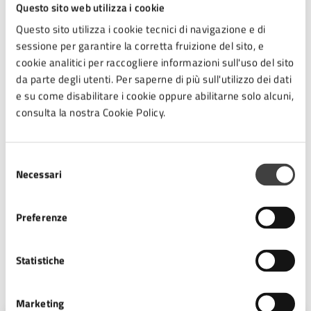
Questo sito web utilizza i cookie
Laboratori e iniziative per bambini proposti
Questo sito utilizza i cookie tecnici di navigazione e di
all'interno della rete Con.te.sto. e negli
sessione per garantire la corretta fruizione del sito, e
cookie analitici per raccogliere informazioni sull'uso del sito
immobili di Spazio Comune
da parte degli utenti. Per saperne di più sull'utilizzo dei dati
Scopri il programma!
e su come disabilitare i cookie oppure abilitarne solo alcuni,
consulta la nostra Cookie Policy.
Fiere
Selezione
5 gennaio
Necessari
del
Fiera del Saldo
consenso
Preferenze
Programma in corso di aggiornamento
Statistiche
A cura di
Marketing