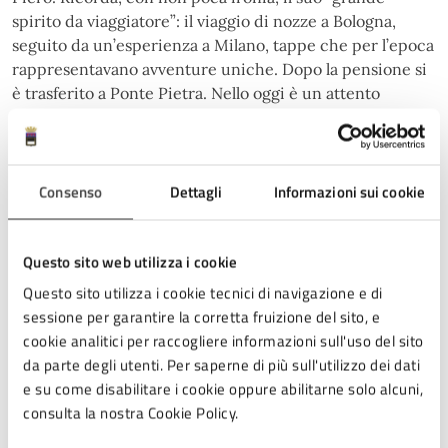
spirito da viaggiatore”: il viaggio di nozze a Bologna,
seguito da un’esperienza a Milano, tappe che per l’epoca
rappresentavano avventure uniche. Dopo la pensione si
è trasferito a Ponte Pietra. Nello oggi è un attento
casalingo, capace di prendersi cura della casa e dei suoi
affetti con la stessa dedizione riservata al lavoro nei
campi.
Consenso
Dettagli
Informazioni sui cookie
Il compleanno di Nello Casadei si inserisce in un quadro
Questo sito web utilizza i cookie
demografico che racconta una Cesena longeva: sono 21 i
Questo sito utilizza i cookie tecnici di navigazione e di
cittadini che hanno raggiunto i 100 anni di età, di cui
sessione per garantire la corretta fruizione del sito, e
ben 16 donne, mentre sono 18 coloro che hanno superato
cookie analitici per raccogliere informazioni sull'uso del sito
questo traguardo (15 donne e 3 uomini). La cittadina più
da parte degli utenti. Per saperne di più sull'utilizzo dei dati
anziana è una cesenate di 106 anni, nata il 23 settembre
e su come disabilitare i cookie oppure abilitarne solo alcuni,
1919.
consulta la nostra Cookie Policy.