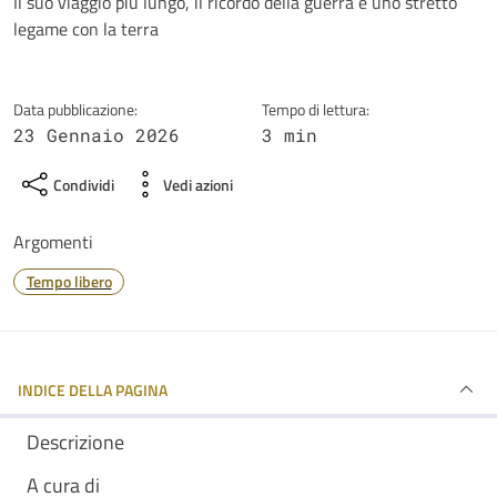
Dettagli della notizia
Il suo viaggio più lungo, il ricordo della guerra e uno stretto
legame con la terra
Data pubblicazione:
Tempo di lettura:
23 Gennaio 2026
3 min
Condividi
Vedi azioni
Argomenti
Tempo libero
INDICE DELLA PAGINA
Descrizione
A cura di