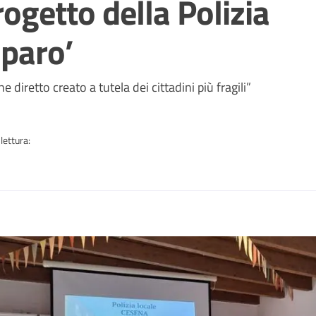
rogetto della Polizia
iparo’
a
diretto creato a tutela dei cittadini più fragili”
lettura:
n