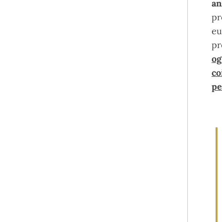
an
pr
eu
pr
og
co
pe