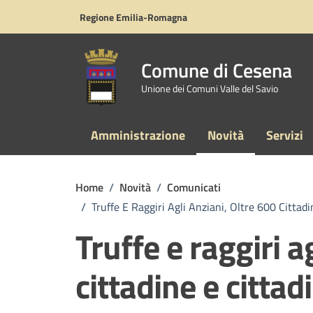
Vai ai contenuti
Vai al footer
Regione Emilia-Romagna
Comune di Cesena
Unione dei Comuni Valle del Savio
Amministrazione
Novità
Servizi
Home
/
Novità
/
Comunicati
/
Truffe E Raggiri Agli Anziani, Oltre 600 Cittadi
Truffe e raggiri a
cittadine e cittad