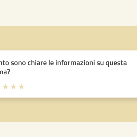
to sono chiare le informazioni su questa
na?
1 stelle su 5
uta 2 stelle su 5
Valuta 3 stelle su 5
Valuta 4 stelle su 5
Valuta 5 stelle su 5