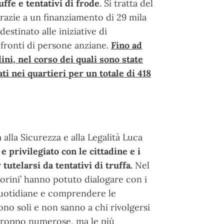
ffe e tentativi di frode
. Si tratta del
grazie a un finanziamento di 29 mila
estinato alle iniziative di
nfronti di persone anziane.
Fino ad
dini, nel corso dei quali sono state
ti nei quartieri per un totale di 418
alla Sicurezza e alla Legalità Luca
e privilegiato con le cittadine e i
utelarsi da tentativi di truffa.
Nel
iorini’ hanno potuto dialogare con i
 quotidiane e comprendere le
ono soli e non sanno a chi rivolgersi
urtroppo numerose, ma le più