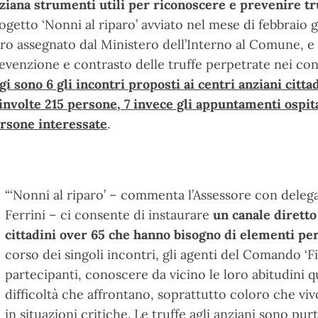
ziana strumenti utili per riconoscere e prevenire tru
ogetto ‘Nonni al riparo’ avviato nel mese di febbraio 
ro assegnato dal Ministero dell’Interno al Comune, e d
evenzione e contrasto delle truffe perpetrate nei co
gi sono 6 gli incontri proposti ai centri anziani citta
involte 215 persone, 7 invece gli appuntamenti ospita
rsone interessate
.
“‘Nonni al riparo’ – commenta l’Assessore con delega 
Ferrini – ci consente di instaurare
un canale diretto 
cittadini over 65 che hanno bisogno di elementi per t
corso dei singoli incontri, gli agenti del Comando ‘F
partecipanti, conoscere da vicino le loro abitudini
difficoltà che affrontano, soprattutto coloro che viv
in situazioni critiche. Le truffe agli anziani sono p