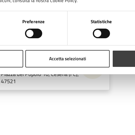
lcuni, consulta la nostra Cookie Policy.
ntiano/Badia.
Il prossimo appuntamento è per lune
ntro anziani San Giorgio
(via Fratelli Latini, 24) alle 
Preferenze
Statistiche
 cura di
Accetta selezionati
Ufficio Stampa
Piazza del Popolo 10, Cesena (FC),
47521