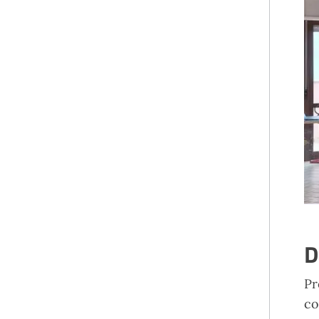
D
Pr
co