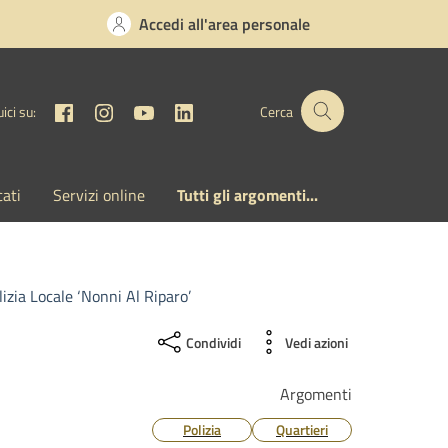
Accedi all'area personale
Facebook
Instagram
YouTube
Linkedin
ici su:
Cerca
cati
Servizi online
Tutti gli argomenti...
izia Locale ‘Nonni Al Riparo’
Condividi
Vedi azioni
Argomenti
Polizia
Quartieri