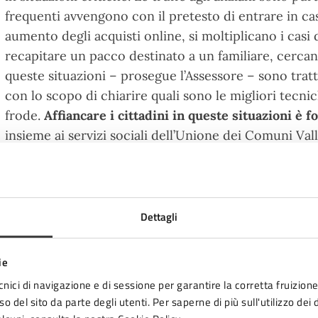
frequenti avvengono con il pretesto di entrare in ca
aumento degli acquisti online, si moltiplicano i casi d
recapitare un pacco destinato a un familiare, cercano
queste situazioni – prosegue l’Assessore – sono trat
con lo scopo di chiarire quali sono le migliori tecni
frode.
Affiancare i cittadini in queste situazioni è
insieme ai servizi sociali dell’Unione dei Comuni Vall
anziani abbiamo dato avvio a questa esperienza di comu
un fenomeno molto sentito: sono state poste doman
situazioni caratterizzate da racconti personali di tru
Dettagli
ie
no ad oggi i Centri anziani coinvolti sono stati i segue
cnici di navigazione e di sessione per garantire la corretta fruizione 
ttecrociari, Villachiaviche, Cesuola e Ronta. I quartier
o del sito da parte degli utenti. Per saperne di più sull'utilizzo dei 
labrina, Calisese, Case Castagnoli, Diegaro, San Vitto