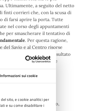
sa. Ultimamente, a seguito del netto
i finti corrieri che, con la scusa di
 di farsi aprire la porta. Tutte
tate nel corso degli appuntamenti
che per smascherare il tentativo di
 fondamentale
. Per questa ragione,
e del Savio e al Centro risorse
nità. In tutti i centri è risultato
de pertinenti, sono emerse
ffe subite o tentate”.
Informazioni sui cookie
nti: San Mauro, Case Finali,
del sito, e cookie analitici per
i: Settecrociari, San Giorgio,
dati e su come disabilitare i
re, San Mauro, oltre a