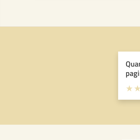
Quan
pagi
Valuta 
Val