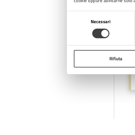
cookie oppure abilitarne solo a
Mo
Selezione
Ce
Necessari
del
consenso
A
Rifiuta