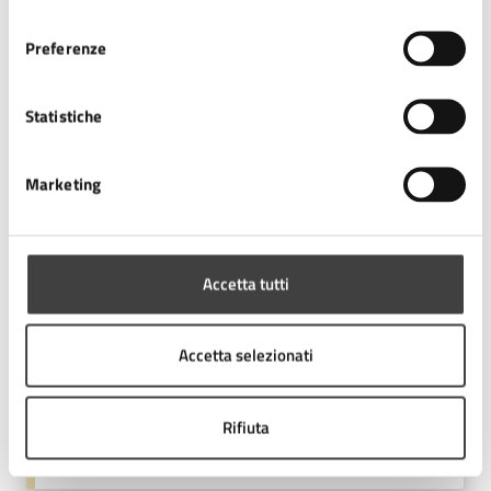
consenso
Preferenze
Allegati
Statistiche
Maggiori info (PDF)
Marketing
Contatti
Accetta tutti
Accetta selezionati
Ufficio Turistico - IAT
Telefono:
0547 356327
Rifiuta
E-mail:
iat@comune.cesena.fc.it