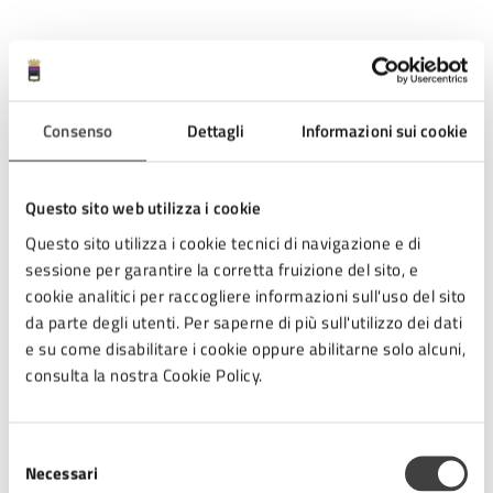
Date e orari
24
Consenso
Dettagli
Informazioni sui cookie
18:00 - Inizio evento
MAG
Questo sito web utilizza i cookie
25
Questo sito utilizza i cookie tecnici di navigazione e di
sessione per garantire la corretta fruizione del sito, e
09:00 - Fine evento
cookie analitici per raccogliere informazioni sull'uso del sito
MAG
da parte degli utenti. Per saperne di più sull'utilizzo dei dati
e su come disabilitare i cookie oppure abilitarne solo alcuni,
consulta la nostra Cookie Policy.
Costi
Selezione
Evento gratuito
Necessari
del