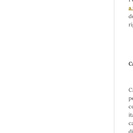
a.
d
r
C
C
p
c
i
c
d