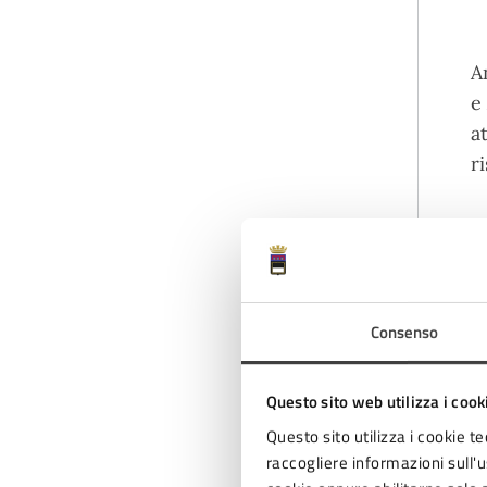
A
e
a
r
L
s
n
Consenso
n
f
Questo sito web utilizza i cook
d
Questo sito utilizza i cookie te
L
raccogliere informazioni sull'us