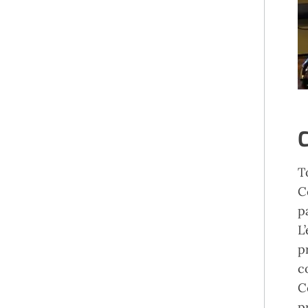
C
T
C
p
L
p
c
C
p