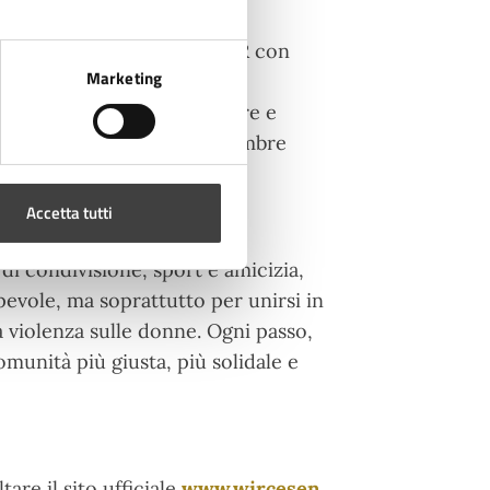
 che conterrà un gadget WIR con
Marketing
sponsor e il pettorale
nza sulle donne, da indossare e
ere ritirato sabato 22 novembre
Accetta tutti
 condivisione, sport e amicizia,
pevole, ma soprattutto per unirsi in
 violenza sulle donne. Ogni passo,
omunità più giusta, più solidale e
tare il sito ufficiale
www.wircesen