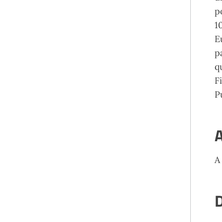
p
1
E
p
q
F
P
A
A
D