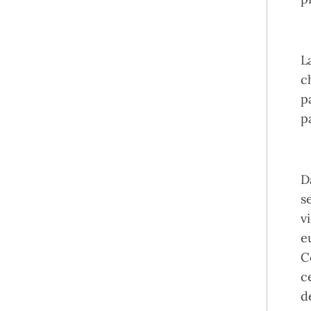
L
c
p
p
D
s
v
e
C
c
d