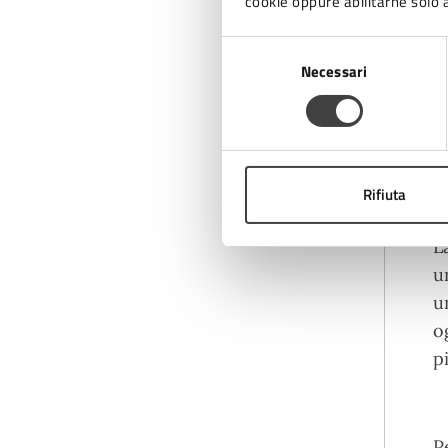
cookie oppure abilitarne solo a
A
Selezione
Necessari
del
m
consenso
p
m
d
Rifiuta
L
u
u
o
p
P