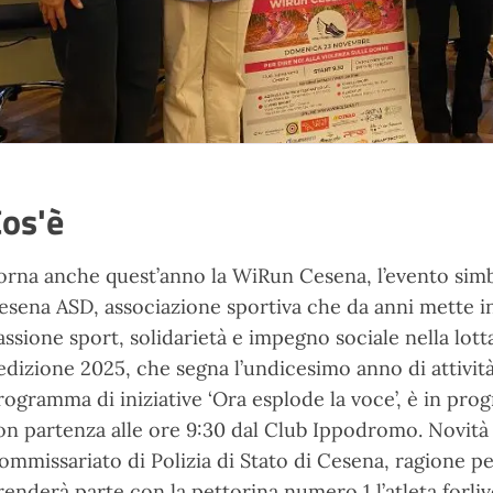
os'è
orna anche quest’anno la WiRun Cesena, l’evento si
esena ASD, associazione sportiva che da anni mette 
assione sport, solidarietà e impegno sociale nella lott
’edizione 2025, che segna l’undicesimo anno di attività
rogramma di iniziative ‘Ora esplode la voce’, è in 
on partenza alle ore 9:30 dal Club Ippodromo. Novità 
ommissariato di Polizia di Stato di Cesena, ragione pe
renderà parte con la pettorina numero 1 l’atleta forliv