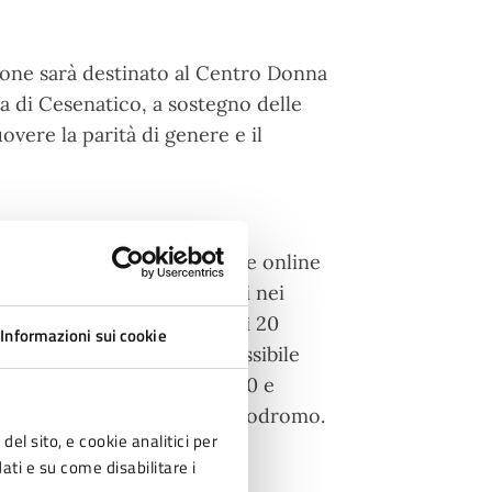
zione sarà destinato al Centro Donna
 di Cesenatico, a sostegno delle
overe la parità di genere e il
e possono essere effettuate online
inoltre possibile iscriversi nei
ico e Ravenna fino a giovedì 20
Informazioni sui cookie
tamente sul posto, sarà possibile
re dalle ore 15:00 alle 18:00 e
, sempre presso il Club Ippodromo.
del sito, e cookie analitici per
.
dati e su come disabilitare i