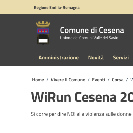
Vai ai contenuti
Vai al footer
Regione Emilia-Romagna
Comune di Cesena
Unione dei Comuni Valle del Savio
Amministrazione
Novità
Servizi
Home
/
Vivere Il Comune
/
Eventi
/
Corsa
/
W
WiRun Cesena 2
Si corre per dire NO! alla violenza sulle donne