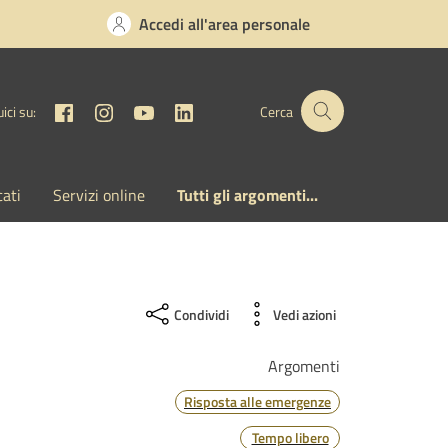
Accedi all'area personale
Facebook
Instagram
YouTube
Linkedin
ici su:
Cerca
cati
Servizi online
Tutti gli argomenti...
Condividi
Vedi azioni
Argomenti
Risposta alle emergenze
Tempo libero