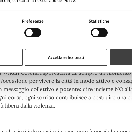
lcuni, consulta la nostra Cookie Policy.
 tutti i partecipanti verrà consegnato un pacco gara
Preferenze
Statistiche
archio Turkey a sorpresa, alcuni omaggi offerti dagli 
ersonalizzato con una frase simbolica contro la viole
ostrare durante la manifestazione. Il pacco potrà ess
alle 15 alle 18 o domenica mattina dalle 7:30 alle 9:00.
Accetta selezionati
a WiRun Cesena rappresenta da sempre un momento di
n’occasione per vivere la città in modo attivo e consa
n messaggio collettivo e potente: dire insieme NO alla
gni corsa, ogni sorriso contribuisce a costruire una c
iù libera dalla violenza.
er ulteriori informazioni e iscrizioni è possibile consul