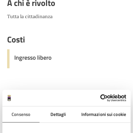
A chi è rivolto
Tutta la cittadinanza
Costi
Ingresso libero
Contatti
Consenso
Dettagli
Informazioni sui cookie
Centro Interculturale Movimenti
Telefono:
0547 20059