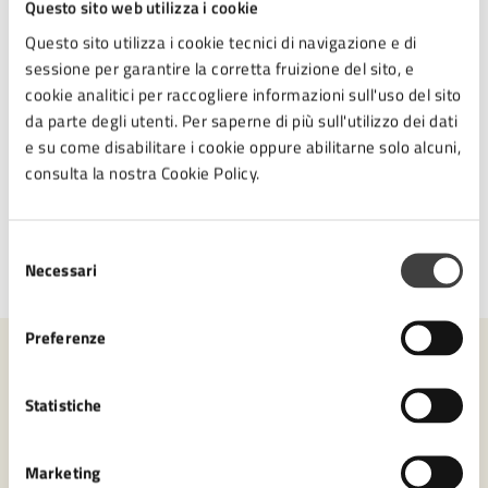
Questo sito web utilizza i cookie
E-mail:
c.interculturale@comune.cesena.fc.it
Facebook
Questo sito utilizza i cookie tecnici di navigazione e di
sessione per garantire la corretta fruizione del sito, e
cookie analitici per raccogliere informazioni sull'uso del sito
da parte degli utenti. Per saperne di più sull'utilizzo dei dati
e su come disabilitare i cookie oppure abilitarne solo alcuni,
Tipo di evento
: Manifestazione artistica
consulta la nostra Cookie Policy.
Selezione
Necessari
del
Ultimo aggiornamento:
09/02/2026, 13:32
consenso
Preferenze
Contenuti correlati
Statistiche
Amministrazione
Marketing