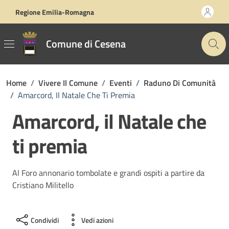
Vai ai contenuti
Vai al footer
Regione Emilia-Romagna
Comune di Cesena
Home
/
Vivere Il Comune
/
Eventi
/
Raduno Di Comunità
/
Amarcord, Il Natale Che Ti Premia
Amarcord, il Natale che
ti premia
Al Foro annonario tombolate e grandi ospiti a partire da
Cristiano Militello
Condividi
Vedi azioni