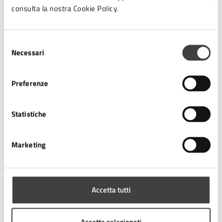
07
consulta la nostra Cookie Policy.
22:00 - Fine evento
DIC
Selezione
Necessari
del
consenso
Costi
Preferenze
Gratuito
Statistiche
Marketing
Allegati
Accetta tutti
PROGRAMMA DICEMBRE (2) (JPG)