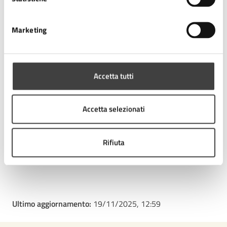
Contatti
Marketing
Settore Biblioteca Malatestiana e Cultura
Telefono:
0547 610892
Accetta tutti
E-mail:
cesenacultura@comune.cesena.fc.it
E-mail:
malatestiana@comune.cesena.fc.it
Accetta selezionati
Rifiuta
Tipo di evento
: Evento culturale
Ultimo aggiornamento:
19/11/2025, 12:59