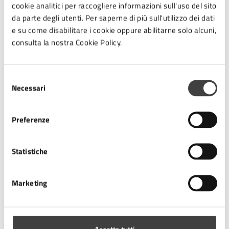
Allegati
cookie analitici per raccogliere informazioni sull'uso del sito
da parte degli utenti. Per saperne di più sull'utilizzo dei dati
e su come disabilitare i cookie oppure abilitarne solo alcuni,
Locandina presentazione libro (JPG)
consulta la nostra Cookie Policy.
Selezione
Necessari
del
Contatti
consenso
Preferenze
AUSL Romagna - Promozione salute
Statistiche
Telefono:
3381046285
E-mail:
promosalute.ce@auslromagna.it
Marketing