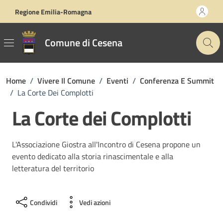
Vai ai contenuti
Vai al footer
Regione Emilia-Romagna
Comune di Cesena
Home
/
Vivere Il Comune
/
Eventi
/
Conferenza E Summit
/
La Corte Dei Complotti
La Corte dei Complotti
L'Associazione Giostra all'Incontro di Cesena propone un
evento dedicato alla storia rinascimentale e alla
letteratura del territorio
Condividi
Vedi azioni