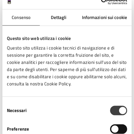
Chiude il volume, come di consueto, lo spazio
dedicato alle recensioni ‒ quest’anno è affidato a
Consenso
Dettagli
Informazioni sui cookie
Gianfranco Lauretano il compito di recensire
il
romanzo di Giancarlo Domenichini,
Ricordati di
perdonarmi
(Forlì, CartaCanta ed., 2024) ‒, alle
Questo sito web utilizza i cookie
segnalazioni bibliografiche e all’apparato
Questo sito utilizza i cookie tecnici di navigazione e di
documentale di approfondimento.
sessione per garantire la corretta fruizione del sito, e
cookie analitici per raccogliere informazioni sull'uso del sito
da parte degli utenti. Per saperne di più sull'utilizzo dei dati
Quest’anno, il volume de ‘Le Vite dei cesenati’, oltre
e su come disabilitare i cookie oppure abilitarne solo alcuni,
ad affrontare alcuni personaggi le cui vite hanno
consulta la nostra Cookie Policy.
lasciato tracce e memorie nei posteri e nella storia
della nostra comunità (come, per esempio, i ciclisti
Brasey, il musicista Pino Novelli, per citarne alcuni), si
Selezione
incentra soprattutto su ‘piccole perle’ che la classe
Necessari
del
dirigente cesenate, vissuta tra Quattro e Ottocento,
consenso
ha saputo lasciarci in eredità, a testimonianza del loro
Preferenze
passaggio e della loro vita. Gli esempi spaziano dal