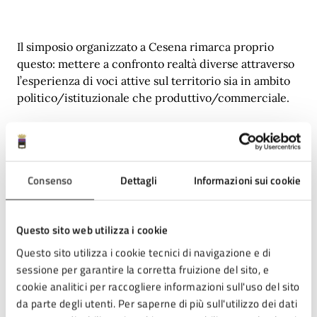
Il simposio organizzato a Cesena rimarca proprio
questo: mettere a confronto realtà diverse attraverso
l’esperienza di voci attive sul territorio sia in ambito
politico/istituzionale che produttivo/commerciale.
In occasione del Forum Italiano dell’Export tenutosi a
Roma, Zurino ha ribadito il principio imprescindibile
Consenso
Dettagli
Informazioni sui cookie
dell’appartenenza al mondo del commercio
internazionale, un valore fondamentale perché frutto
di competenza :“Ogni prodotto italiano – un
Questo sito web utilizza i cookie
macchinario, una moda, un mobile, un vino, un
Questo sito utilizza i cookie tecnici di navigazione e di
farmaco, un’opera di design – è una lettera inviata al
sessione per garantire la corretta fruizione del sito, e
mondo, un messaggio di ciò che siamo e di ciò che
cookie analitici per raccogliere informazioni sull'uso del sito
vogliamo essere” ha precisato il manager nel suo
da parte degli utenti. Per saperne di più sull'utilizzo dei dati
discorso di apertura della manifestazione che, per la