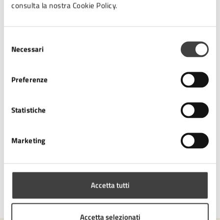
consulta la nostra Cookie Policy.
Contatti
Selezione
Settore Biblioteca Malatestiana e Cultura
Necessari
del
consenso
Telefono:
0547 610892
Preferenze
E-mail:
cesenacultura@comune.cesena.fc.it
E-mail:
malatestiana@comune.cesena.fc.it
Statistiche
Marketing
Tipo di evento
: Presentazione libro
Accetta tutti
Ultimo aggiornamento:
22/05/2026, 11:24
Accetta selezionati