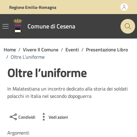
Vai ai contenuti
Vai al footer
Regione Emilia-Romagna
Comune di Cesena
Home
/
Vivere Il Comune
/
Eventi
/
Presentazione Libro
/
Oltre L’uniforme
Oltre l’uniforme
In Malatestiana un incontro dedicato alla storia dei soldati
polacchi in Italia nel secondo dopoguerra
Condividi
Vedi azioni
Argomenti