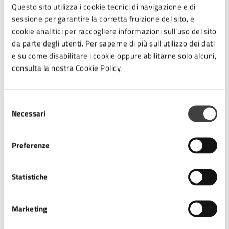
Gratuito
Questo sito utilizza i cookie tecnici di navigazione e di
sessione per garantire la corretta fruizione del sito, e
cookie analitici per raccogliere informazioni sull'uso del sito
da parte degli utenti. Per saperne di più sull'utilizzo dei dati
Allegati
e su come disabilitare i cookie oppure abilitarne solo alcuni,
consulta la nostra Cookie Policy.
Arte Manifesto (2) (PDF)
Selezione
Necessari
del
consenso
Contatti
Preferenze
Statistiche
Ufficio Turistico - IAT
Marketing
Telefono:
0547 356327
E-mail:
iat@comune.cesena.fc.it