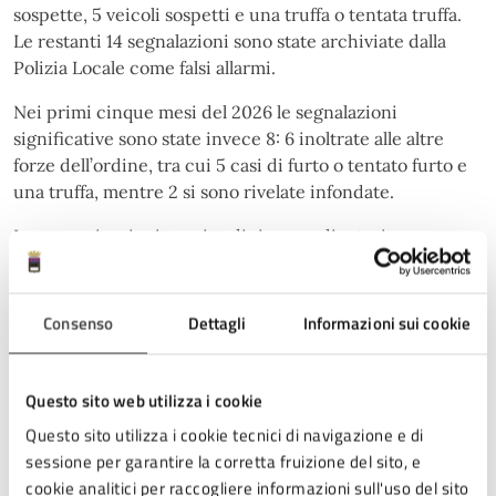
sospette, 5 veicoli sospetti e una truffa o tentata truffa.
Le restanti 14 segnalazioni sono state archiviate dalla
Polizia Locale come falsi allarmi.
Nei primi cinque mesi del 2026 le segnalazioni
significative sono state invece 8: 6 inoltrate alle altre
forze dell’ordine, tra cui 5 casi di furto o tentato furto e
una truffa, mentre 2 si sono rivelate infondate.
Le comunicazioni tra cittadini e coordinatori avvengono
attraverso gruppi WhatsApp dedicati. Dopo una prima
valutazione, il coordinatore inoltra le segnalazioni
ritenute rilevanti a una chat riservata che coinvolge
Consenso
Dettagli
Informazioni sui cookie
esclusivamente il reparto di Polizia sociale. È inoltre
attiva una chat che riunisce tutti i coordinatori e gli
operatori della Polizia locale, pensata per favorire una
Questo sito web utilizza i cookie
comunicazione più rapida e capillare.
Questo sito utilizza i cookie tecnici di navigazione e di
sessione per garantire la corretta fruizione del sito, e
L’Assessore Ferrini sottolinea inoltre che
il sistema non
cookie analitici per raccogliere informazioni sull'uso del sito
rappresenta un canale di emergenza:
per le situazioni