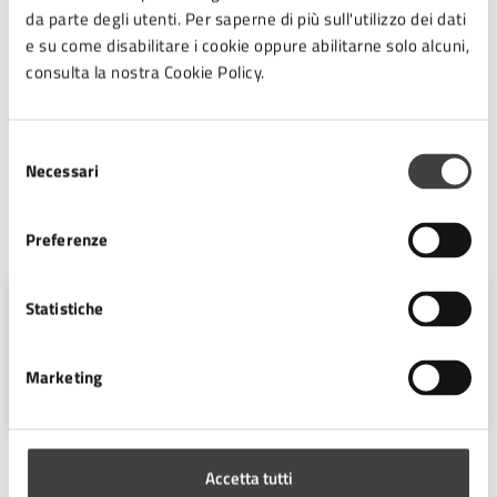
da parte degli utenti. Per saperne di più sull'utilizzo dei dati
che richiedono un intervento immediato resta infatti
e su come disabilitare i cookie oppure abilitarne solo alcuni,
valido il Numero unico di emergenza 112. Le segnalazioni
consulta la nostra Cookie Policy.
inviate tramite il Controllo di vicinato possono essere
trasmesse dai coordinatori in qualsiasi momento della
giornata, ma vengono prese in carico dagli uffici durante
Selezione
l’orario di servizio.
Necessari
del
consenso
A cura di
Preferenze
Ufficio Stampa
Statistiche
Piazza del Popolo 10, Cesena (FC),
Marketing
47521
Accetta tutti