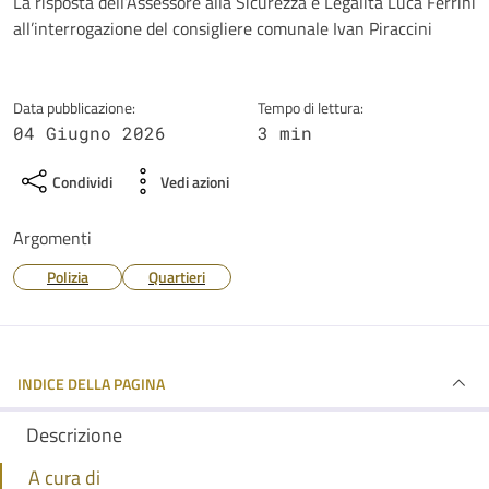
Dettagli della notizia
La risposta dell’Assessore alla Sicurezza e Legalità Luca Ferrini
all’interrogazione del consigliere comunale Ivan Piraccini
Data pubblicazione:
Tempo di lettura:
04 Giugno 2026
3 min
Condividi
Vedi azioni
Argomenti
Polizia
Quartieri
INDICE DELLA PAGINA
Descrizione
A cura di