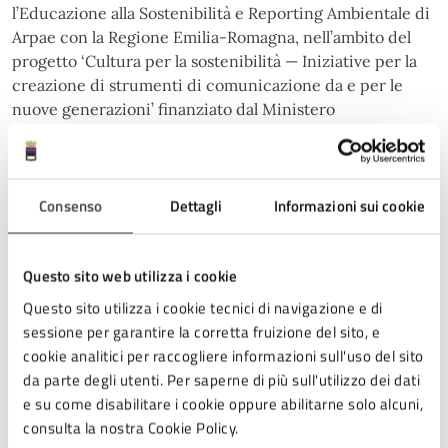
l’Educazione alla Sostenibilità e Reporting Ambientale di
Arpae con la Regione Emilia-Romagna, nell’ambito del
progetto ‘Cultura per la sostenibilità — Iniziative per la
creazione di strumenti di comunicazione da e per le
nuove generazioni’ finanziato dal Ministero
dell’Ambiente e della Sicurezza Energetica in attuazione
dell’Agenda 2030.
Il progetto è sviluppato e organizzato insieme al Ceas
Consenso
Dettagli
Informazioni sui cookie
AESS (Agenzia per l'Energia e lo Sviluppo Sostenibile di
Modena).
Questo sito web utilizza i cookie
Per approfondire:
Questo sito utilizza i cookie tecnici di navigazione e di
sessione per garantire la corretta fruizione del sito, e
Il sito web ufficiale dll’iniziativa
www.muvet-cambia
cookie analitici per raccogliere informazioni sull'uso del sito
mezzo.it
da parte degli utenti. Per saperne di più sull'utilizzo dei dati
La pagina Instagram
@muvet.cambiamezzo
e su come disabilitare i cookie oppure abilitarne solo alcuni,
consulta la nostra Cookie Policy.