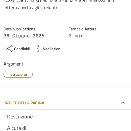
Dettagli della notizia
L'Assessora alla Scuola Maria Elena Baredi indirizza una
lettera aperta agli studenti
Data pubblicazione:
Tempo di lettura:
08 Giugno 2026
3 min
Condividi
Vedi azioni
Argomenti
Istruzione
INDICE DELLA PAGINA
Descrizione
A cura di