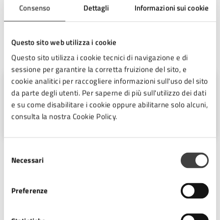
Consenso
Dettagli
Informazioni sui cookie
privi di qualsivoglia lucidità intellettuale”.
Questo sito web utilizza i cookie
A cura di
Questo sito utilizza i cookie tecnici di navigazione e di
sessione per garantire la corretta fruizione del sito, e
cookie analitici per raccogliere informazioni sull'uso del sito
Ufficio Stampa
da parte degli utenti. Per saperne di più sull'utilizzo dei dati
e su come disabilitare i cookie oppure abilitarne solo alcuni,
Piazza del Popolo 10, Cesena (FC),
consulta la nostra Cookie Policy.
47521
Selezione
Necessari
del
consenso
Preferenze
Ultimo aggiornamento:
08/06/2026, 12:18