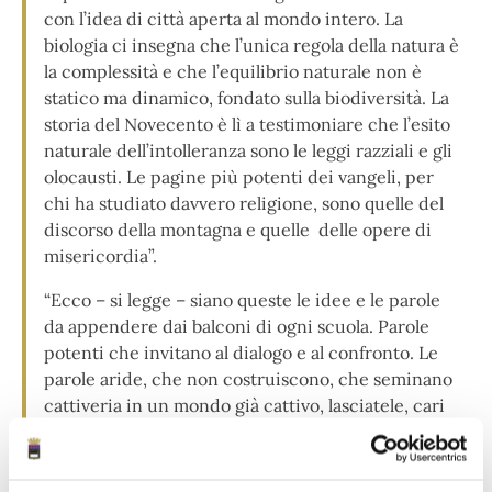
con l’idea di città aperta al mondo intero. La
biologia ci insegna che l’unica regola della natura è
la complessità e che l’equilibrio naturale non è
statico ma dinamico, fondato sulla biodiversità. La
storia del Novecento è lì a testimoniare che l’esito
naturale dell’intolleranza sono le leggi razziali e gli
olocausti. Le pagine più potenti dei vangeli, per
chi ha studiato davvero religione, sono quelle del
discorso della montagna e quelle delle opere di
misericordia”.
“Ecco – si legge – siano queste le idee e le parole
da appendere dai balconi di ogni scuola. Parole
potenti che invitano al dialogo e al confronto. Le
parole aride, che non costruiscono, che seminano
cattiveria in un mondo già cattivo, lasciatele, cari
ragazzi , agli adulti che non hanno avuto magari la
fortuna di poter studiare come voi e che il tempo e
la ricerca di una vana gloria hanno reso ottusi e